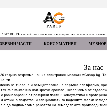
AGPARTS.BG - онлайн магазин за части и консумативи за земеделска техника
ЕЗЕРВНИ ЧАСТИ
КОНСУМАТИВИ
MF SHOP
За нас
020 година открихме нашия
електронен магазин
AGshop.bg.
То
лиенти.
лесна за търсене и осъщетвяване на поръчка
платформа
, чр
 тях във възможно най-кратки срокове, независимо от
отдалеч
 с разнообразие от резервни части и консумативи с проверен
и
отлично
подготвени специалисти
за водещите марки земеде
ия
е да подпомагаме работата на
земеделските производител