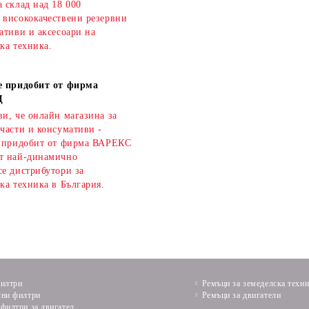
 склад над 18 000
 висококачествени резервни
ативи и аксесоари на
ка техника.
е придобит от фирма
Д
и, че онлайн магазина за
части и консумативи -
е придобит от фирма ВАРЕКС
т най-динамично
се дистрибутори за
ка техника в България.
илтри
Ремъци за земеделска техн
ни филтри
Ремъци за двигатели
филтри за двигател