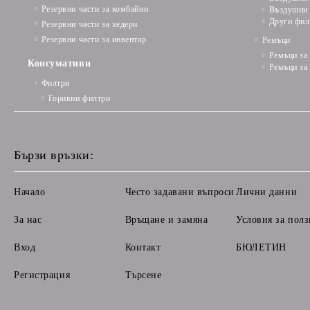
Резервни части за комбайни
Въздушни 
Други фил
Резервни части за хедери
Резервни части за инвентар
Ремъци
Ремъци за
Консумативи
Ремъци за
Филтри
Горивни филтри
Бързи връзки:
Начало
Често задавани въпроси
Лични данни
За нас
Връщане и замяна
Условия за полз
Вход
Контакт
БЮЛЕТИН
Регистрация
Търсене