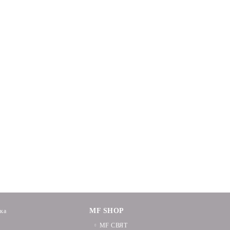
MF SHOP
ика
MF СВЯТ