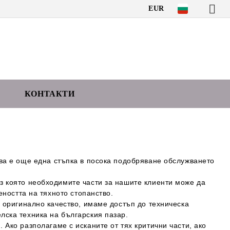
EUR
КОНТАКТИ
ва е още една стъпка в посока подобряване обслужването
ез която
необходимите части
за нашите клиенти може да
еността на тяхното стопанство.
о
оригинално качество
, имаме достъп до
техническа
лска техника на българския пазар.
и
. Ако разполагаме с исканите от тях критични части, ако