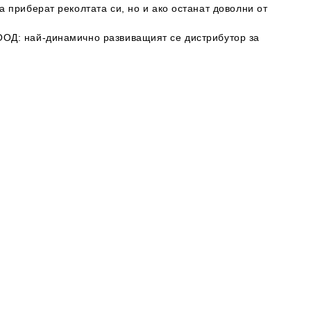
 приберат реколтата си, но и ако останат доволни от
ООД: най-динамично развиващият се дистрибутор за