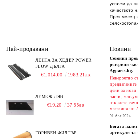
успеем да ги
Резервни части за инвентар
Маслени филтри
МЪЖЕ
Ремъци за трактори
Работни органи
качеството 
През месец 
Хидравлични филтри
ЖЕНИ
Ремъци за комбайни
Работни органи за плугове
Лагери
селскостопа
Въздушни филтри за двигател
ДЕЦА
Ремъци за земеделска техника
Работни органи за брани
Въздушни филтри за кабина
УМАЛЕНИ МОДЕЛИ
Ремъци за двигатели
Работни органи за култиватори
Най-продавани
Новини
Други филтри
Работни органи за мулчери
Сезонни про
ЛЕНТА ЗА ХЕДЕР POWER
резервни час
FLOW ДЪЛГА
Agparts.bg.
€1,014.00
1983.21лв.
Невероятно с
предлаганите
цени за нови
ЛЕМЕЖ ЛЯВ
части, консум
откриете сам
€19.20
37.55лв.
магазина ни A
01 Авг 2024
Богата палит
артикули за 
ГОРИВЕН ФИЛТЪР