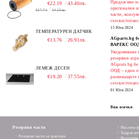
Предлагаме на
€22.19
43.40лв.
оригинални и
€27.74
54.25лв.
части, консум
селскостопанс
15 Юли 2024
ТЕМПЕРАТУРЕН ДАТЧИК
AGparts.bg б
€13.76
26.91лв.
ВАРЕКС ОО
Уведомяваме в
резервни агро
AGprats.bg б
ЛЕМЕЖ ДЕСЕН
ООД – един о
€19.20
37.55лв.
развиващите 
селскостопанс
01 Юли 2024
Виж всички
Резервни части
Маслени ф
Хидравлич
Резервни части за трактори
Въздушни 