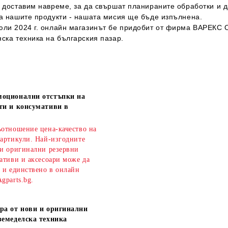
 доставим навреме, за да свършат планираните обработки и да
на нашите продукти - нашата мисия ще бъде изпълнена.
юли 2024 г. онлайн магазинът бе придобит от фирма ВАРЕКС 
нска техника на българския пазар.
моционални отстъпки на
ти и консумативи в
ъотношение цена-качество на
 артикули. Най-изгодните
 и оригинални резервни
ативи и аксесоари може да
о и единствено в онлайн
gparts.bg.
ра от нови и оригинални
земеделска техника