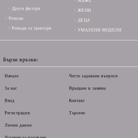
МЪЖЕ
Други филтри
ЖЕНИ
Ремъци
ДЕЦА
Ремъци за трактори
УМАЛЕНИ МОДЕЛИ
Бързи връзки:
Начало
Често задавани въпроси
За нас
Връщане и замяна
Вход
Контакт
Регистрация
Търсене
Лични данни
Условия за ползване