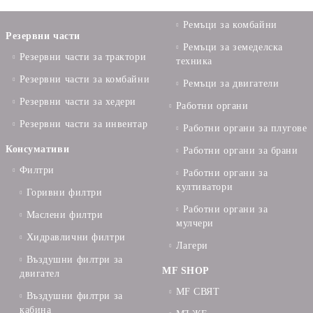
Ремъци за комбайни
Резервни части
Ремъци за земеделска
Резервни части за трактори
техника
Резервни части за комбайни
Ремъци за двигатели
Резервни части за хедери
Работни органи
Резервни части за инвентар
Работни органи за плугове
Консумативи
Работни органи за брани
Филтри
Работни органи за
култиватори
Горивни филтри
Работни органи за
Маслени филтри
мулчери
Хидравлични филтри
Лагери
Въздушни филтри за
MF SHOP
двигател
MF СВЯТ
Въздушни филтри за
кабина