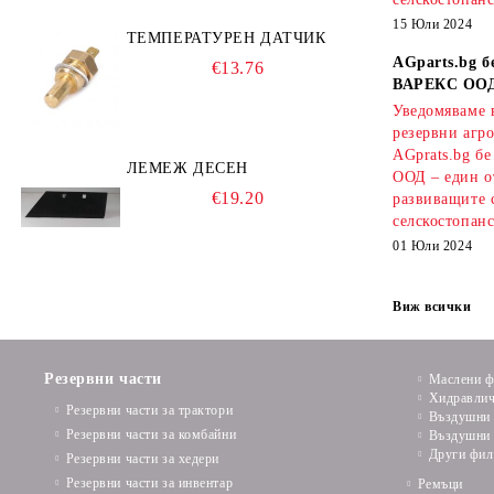
15 Юли 2024
ТЕМПЕРАТУРЕН ДАТЧИК
AGparts.bg б
€13.76
ВАРЕКС ОО
Уведомяваме в
резервни агро
AGprats.bg б
ЛЕМЕЖ ДЕСЕН
ООД – един о
€19.20
развиващите 
селскостопанс
01 Юли 2024
Виж всички
Резервни части
Маслени ф
Хидравлич
Резервни части за трактори
Въздушни 
Резервни части за комбайни
Въздушни 
Други фил
Резервни части за хедери
Резервни части за инвентар
Ремъци