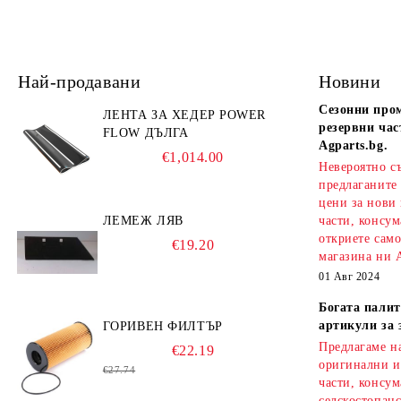
Най-продавани
Новини
Сезонни про
ЛЕНТА ЗА ХЕДЕР POWER
резервни час
FLOW ДЪЛГА
Agparts.bg.
€1,014.00
Невероятно с
предлаганите
цени за нови
ЛЕМЕЖ ЛЯВ
части, консум
откриете сам
€19.20
магазина ни A
01 Авг 2024
Богата палит
артикули за 
ГОРИВЕН ФИЛТЪР
Предлагаме на
€22.19
оригинални и
€27.74
части, консум
селскостопанс