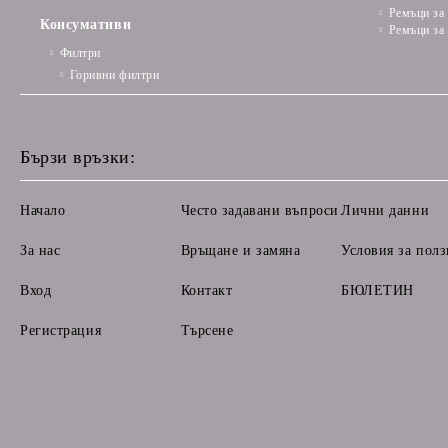
Ремъци за
Консумативи
Ремъци за
Филтри
Горивни филтри
Бързи връзки:
Начало
Често задавани въпроси
Лични данни
За нас
Връщане и замяна
Условия за полз
Вход
Контакт
БЮЛЕТИН
Регистрация
Търсене