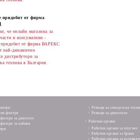
е придобит от фирма
Д
и, че онлайн магазина за
части и консумативи -
е придобит от фирма ВАРЕКС
т най-динамично
се дистрибутори за
ка техника в България.
илтри
Ремъци за земеделска техн
ни филтри
Ремъци за двигатели
филтри за двигател
Работни органи
филтри за кабина
Работни органи за плугове
три
Работни органи за брани
Работни органи за култиват