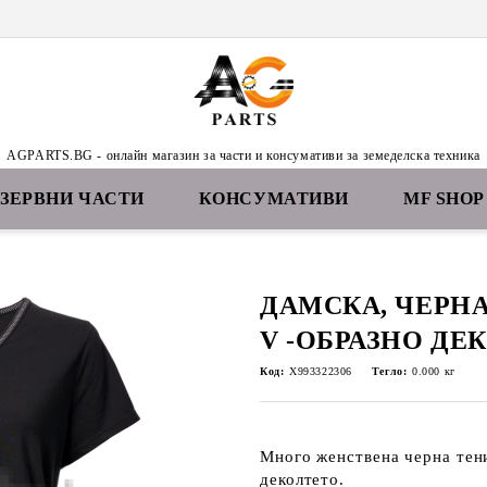
AGPARTS.BG - онлайн магазин за части и консумативи за земеделска техника
ЕЗЕРВНИ ЧАСТИ
КОНСУМАТИВИ
MF SHOP
ДАМСКА, ЧЕРНА
V -ОБРАЗНО ДЕ
Код:
X993322306
Тегло:
0.000
кг
Много женствена черна тени
деколтето.