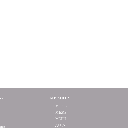
MF SHOP
ика
MF СВЯТ
МЪЖЕ
ЖЕНИ
ДЕЦА
ори