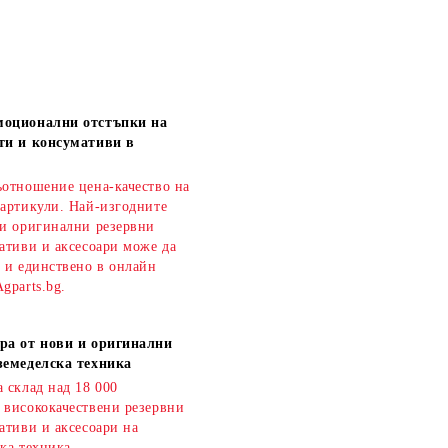
моционални отстъпки на
ти и консумативи в
ъотношение цена-качество на
 артикули. Най-изгодните
 и оригинални резервни
ативи и аксесоари може да
о и единствено в онлайн
gparts.bg.
ра от нови и оригинални
земеделска техника
 склад над 18 000
 висококачествени резервни
ативи и аксесоари на
ка техника.