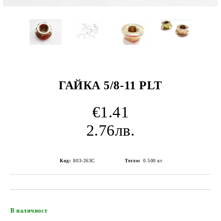
ГАЙКА 5/8-11 PLT
€1.41
2.76лв.
Код:
803-263C
Тегло:
0.500
кг
Добави в желани
В наличност