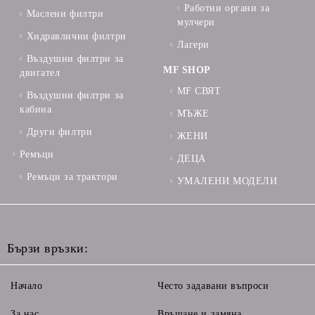
Работни органи за
Маслени филтри
мулчери
Хидравлични филтри
Лагери
Въздушни филтри за
MF SHOP
двигател
MF СВЯТ
Въздушни филтри за
кабина
МЪЖЕ
Други филтри
ЖЕНИ
Ремъци
ДЕЦА
Ремъци за трактори
УМАЛЕНИ МОДЕЛИ
Бързи връзки:
Начало
Често задавани въпроси
За нас
Връщане и замяна