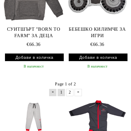
СУИТШЪРТ "BORN TO
БЕБЕШКО КИЛИМЧЕ ЗА
FARM" ЗА ДЕЦА
ИГРИ
€66.36
€66.36
В наличност
В наличност
Page 1 of 2
«
»
1
2