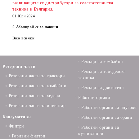
развиващите се дистрибутори за селскостопанска
техника в България.
01 Юли 2024
Абонирай се за новини
Виж всички
Ремъци за комбайни
Резервни части
Ремъци за земеделска
Резервни части за трактори
техника
Резервни части за комбайни
Ремъци за двигатели
Резервни части за хедери
Работни органи
Резервни части за инвентар
Работни органи за плугове
Консумативи
Работни органи за брани
Филтри
Работни органи за
култиватори
Горивни филтри