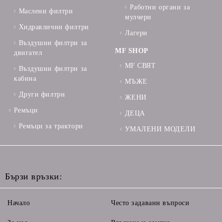
Работни органи за
Маслени филтри
мулчери
Хидравлични филтри
Лагери
Въздушни филтри за
MF SHOP
двигател
MF СВЯТ
Въздушни филтри за
кабина
МЪЖЕ
Други филтри
ЖЕНИ
Ремъци
ДЕЦА
Ремъци за трактори
УМАЛЕНИ МОДЕЛИ
Бързи връзки:
Начало
Често задавани въпроси