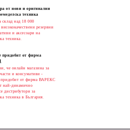
ра от нови и оригинални
земеделска техника
 склад над 18 000
 висококачествени резервни
ативи и аксесоари на
ка техника.
е придобит от фирма
Д
и, че онлайн магазина за
части и консумативи -
е придобит от фирма ВАРЕКС
т най-динамично
се дистрибутори за
ка техника в България.