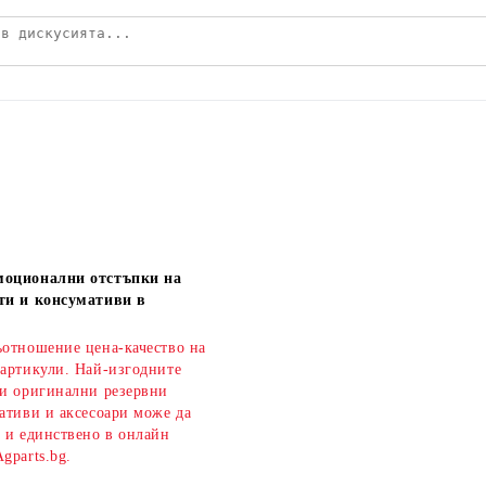
моционални отстъпки на
ти и консумативи в
ъотношение цена-качество на
 артикули. Най-изгодните
 и оригинални резервни
ативи и аксесоари може да
о и единствено в онлайн
gparts.bg.