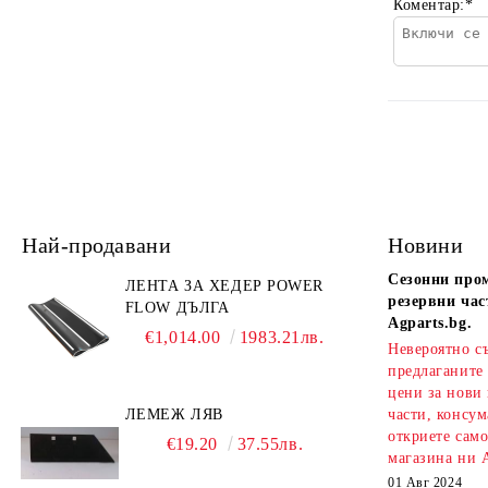
Коментар:
*
Най-продавани
Новини
Сезонни про
ЛЕНТА ЗА ХЕДЕР POWER
резервни час
FLOW ДЪЛГА
Agparts.bg.
€1,014.00
1983.21лв.
Невероятно с
предлаганите
цени за нови
ЛЕМЕЖ ЛЯВ
части, консум
откриете сам
€19.20
37.55лв.
магазина ни A
01 Авг 2024