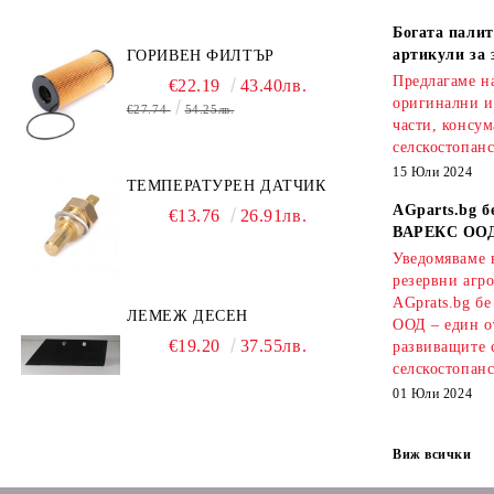
Богата палит
артикули за 
ГОРИВЕН ФИЛТЪР
Предлагаме на
€22.19
43.40лв.
оригинални и
€27.74
54.25лв.
части, консум
селскостопанс
15 Юли 2024
ТЕМПЕРАТУРЕН ДАТЧИК
AGparts.bg б
€13.76
26.91лв.
ВАРЕКС ОО
Уведомяваме в
резервни агро
AGprats.bg б
ЛЕМЕЖ ДЕСЕН
ООД – един о
€19.20
37.55лв.
развиващите 
селскостопанс
01 Юли 2024
Виж всички