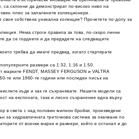
е, са склонни да демонстрират по-високо ниво на
новен плюс за запалените колекционери.
те своя собствена уникална колекция? Прочетете по-долу за
лекция. Няма строги правила за това, по-скоро лични
ете да се гордеете и да предадете на следващите
които трябва да имате предвид, когато стартирате
опулярните размери са 1:32, 1:16 и 1:50.
и от марките FENDT, MASSEY FERGUSON и VALTRA
50-те или 1960-те години или последен писък на
мислите къде и как ги съхранявате. Нашите модели са
мост на експоната, така и лесно съхранение една върху
тор в света с над половин милион бройки, произведени
н за хидравличната триточкова система за окачване по
торите от всички марки и размери, който е останал и до