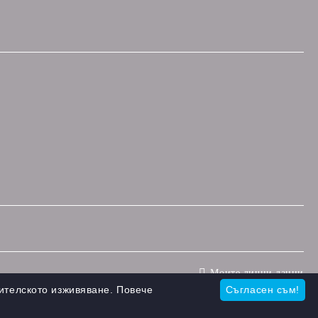
Моите лични данни
ителското изживяване. Повече
Съгласен съм!