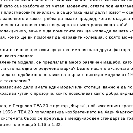
й като са изработени от метал, моделите, отляти под наляган
от пластмасовите аналози, а също така имат дълъг живот – ос
да започнете и какво трябва да имате предвид, когато създава
ни съвети относно това популярно и възнаграждаващо хоби!
олекционер, важно е да помислите как ще изглежда вашата ко
я, които ще ви помогнат да изградите колекция, с която мож
тните типове превозни средства, има няколко други фактора, 
и, както следва:
лените модели, се предлагат в много различни мащаби, като п
 ли сте на една определена марка? Вижте нашите експонат
и да се сдобиете с реплики на първите винтидж модели от 19
е технологии?
езависимо дали имате един модел или стотици, важно е да по
красиви кутии с прозорче, които позволяват както добра види
мер, е
Ferguson
TEA
20
с прякор „Фърги”, най-известният трак
 1956 г.
TE
А
20
популяризира изобретението на Хари Фъргюсъ
 системата бързо се преръща в международен стандарт за трак
гаме го в мащаб 1:16 и 1:32.