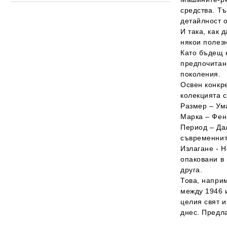
Резервни части за инвентар
Маслени филтри
МЪЖЕ
Ремъци за трактори
средства. Тъ
Работни органи
детайлност 
Хидравлични филтри
ЖЕНИ
Ремъци за комбайни
Работни органи за плугове
Лагери
И така, как 
някои полез
Въздушни филтри за двигател
ДЕЦА
Ремъци за земеделска техника
Работни органи за брани
Като бъдещ к
предпочитани
Въздушни филтри за кабина
УМАЛЕНИ МОДЕЛИ
Ремъци за двигатели
Работни органи за култиватори
поколения.
Други филтри
Работни органи за мулчери
Освен конкре
колекцията с
Размер
– Ума
Марка
– Фен
Период
– Дал
съвременнит
Излагане
- Н
опаковани в 
друга.
Това, напри
между 1946 и
целия свят и
днес. Предла