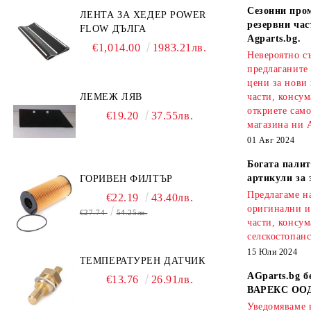
Сезонни про
ЛЕНТА ЗА ХЕДЕР POWER
резервни час
FLOW ДЪЛГА
Agparts.bg.
€1,014.00
1983.21лв.
Невероятно с
предлаганите
цени за нови
ЛЕМЕЖ ЛЯВ
части, консум
откриете сам
€19.20
37.55лв.
магазина ни A
01 Авг 2024
Богата палит
артикули за 
ГОРИВЕН ФИЛТЪР
Предлагаме на
€22.19
43.40лв.
оригинални и
€27.74
54.25лв.
части, консум
селскостопанс
15 Юли 2024
ТЕМПЕРАТУРЕН ДАТЧИК
AGparts.bg б
€13.76
26.91лв.
ВАРЕКС ОО
Уведомяваме в