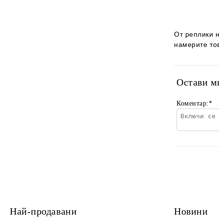
От реплики 
намерите то
Остави м
Коментар:
*
Най-продавани
Новини