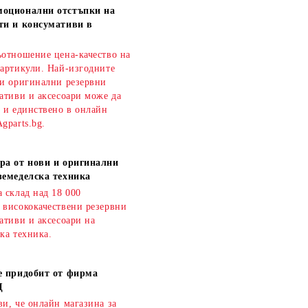
моционални отстъпки на
ти и консумативи в
ъотношение цена-качество на
 артикули. Най-изгодните
 и оригинални резервни
ативи и аксесоари може да
о и единствено в онлайн
gparts.bg.
ра от нови и оригинални
земеделска техника
 склад над 18 000
 висококачествени резервни
ативи и аксесоари на
ка техника.
е придобит от фирма
Д
и, че онлайн магазина за