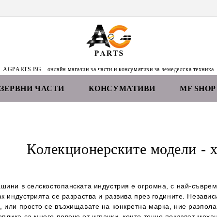
AGPARTS.BG - онлайн магазин за части и консумативи за земеделска техника
ЕЗЕРВНИ ЧАСТИ
КОНСУМАТИВИ
MF SHOP
Колекционерските модели - 
ашини в селскостопанската индустрия е огромна, с най-съвре
ак индустрията се разраства и развива през годините. Незави
 или просто се възхищавате на конкретна марка, ние разпола
плика са много повече от играчки, които точно показват меха