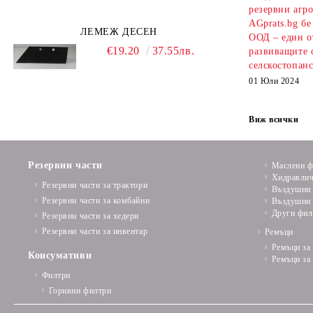
резервни агро
AGprats.bg б
ЛЕМЕЖ ДЕСЕН
ООД – един о
€19.20
37.55лв.
развиващите 
селскостопанс
01 Юли 2024
Виж всички
Резервни части
Маслени ф
Хидравлич
Резервни части за трактори
Въздушни 
Резервни части за комбайни
Въздушни 
Други фил
Резервни части за хедери
Резервни части за инвентар
Ремъци
Ремъци за
Консумативи
Ремъци за
Филтри
Горивни филтри