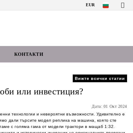
EUR
КОНТАКТИ
Вижте всички статии
хоби или инвестиция?
Дата: 01 Окт 2024
менни технологии и невероятни възможности. Удивително е
симо дали търсите модел реплика на машина, която сте
гаме с голяма гама от модели трактори в мащаб 1:32.
ничните и исторически иновации на оригиналните превозни