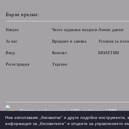
Бързи връзки:
Начало
Често задавани въпроси
Лични данни
За нас
Връщане и замяна
Условия за полз
Вход
Контакт
БЮЛЕТИН
Регистрация
Търсене
Нашият онлайн магазин е 100% съобразен с GDPR.
GDPR
Ние използваме „бисквитки“ и други подобни инструменти,
информация за „бисквитките“ и опциите за управлението и