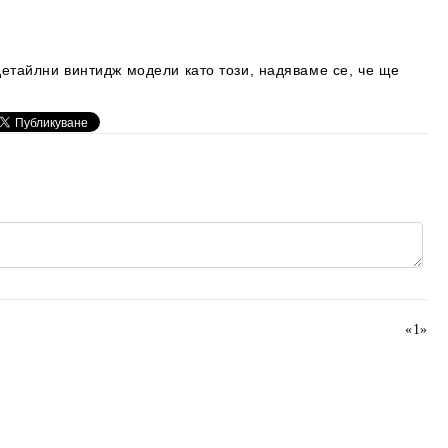
етайлни винтидж модели като този, надяваме се, че ще
«
1
»