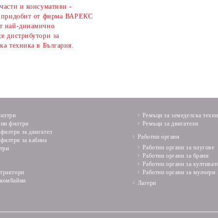
части и консумативи -
е придобит от фирма ВАРЕКС
т най-динамично
се дистрибутори за
ка техника в България.
илтри
Ремъци за земеделска техн
ни филтри
Ремъци за двигатели
филтри за двигател
Работни органи
филтри за кабина
Работни органи за плугове
три
Работни органи за брани
Работни органи за култиват
 трактори
Работни органи за мулчери
 комбайни
Лагери