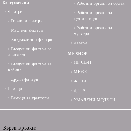
Консумативи
Работни органи за брани
Филтри
Работни органи за
култиватори
Горивни филтри
Работни органи за
Маслени филтри
мулчери
Хидравлични филтри
Лагери
Въздушни филтри за
MF SHOP
двигател
MF СВЯТ
Въздушни филтри за
кабина
МЪЖЕ
Други филтри
ЖЕНИ
Ремъци
ДЕЦА
Ремъци за трактори
УМАЛЕНИ МОДЕЛИ
Бързи връзки: