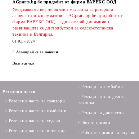
AGparts.bg бе придобит от фирма ВАРЕКС ООД
Уведомяваме ви, че онлайн магазина за резервни
агрочасти и консумативи - AGprats.bg бе придобит от
фирма ВАРЕКС ООД – един от най-динамично
развиващите се дистрибутори за селскостопанска
техника в България.
01 Юли 2024
Абонирай се за новини
Виж всички
Ремъци за комбайни
Резервни части
Ремъци за земеделска
Резервни части за трактори
техника
Резервни части за комбайни
Ремъци за двигатели
Резервни части за хедери
Работни органи
Резервни части за инвентар
Работни органи за плугове