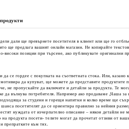
продукти
Ние ще се свържем с вас в рамки
дели дали ще превърнете посетителя в клиент или ще го отблъ
ито ще предлага вашият онлайн магазин. Не копирайте тексто
по-високи позиции при търсене, ако публикувате оригинални п
и да се гордее с покупката на съответната стока. Или, казано 
и мотивира да купуват, ще можете да представите продуктите п
че, не пропускайте да включите и детайли за продукта. Те мог
же да вълнува потребителя.
Например ако продаваме „Чаша за 
е подходяща за студени и горещи напитки и колко време ще съх
а шанса посетителят да се ориентира правилно за нейния разме
естят нуждата от изчерпателно описание – някои детайли не м
 на продукта посети- телите могат да прочетат отзиви от ваш
 и препратките към тях.