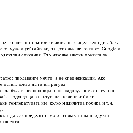
те на работния ден.
снете с неясни текстове и липса на съществени детайли.
ве от чужди уебсайтове, защото има вероятност Google и
родуктови описания. Ето няколко златни правила за
кратко: продавайте мечти, а не спецификации. Ако
о начин, който да ги интригува.
ат да бъдат позиционирани по-надолу, но със сигурност
кафе подходяща за пътуване“ клиентът би се
рани температурата им, колко милилитра побира и т.н.
р.
огат да се определят само от снимката на продукта.
и клиенти.