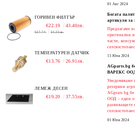
01 Авг 2024
Богата палит
ГОРИВЕН ФИЛТЪР
артикули за 
€22.19
43.40лв.
Предлагаме на
€27.74
54.25лв.
оригинални и
части, консум
селскостопанс
ТЕМПЕРАТУРЕН ДАТЧИК
15 Юли 2024
€13.76
26.91лв.
AGparts.bg б
ВАРЕКС ОО
Уведомяваме в
резервни агро
ЛЕМЕЖ ДЕСЕН
AGprats.bg б
€19.20
37.55лв.
ООД – един о
развиващите 
селскостопанс
01 Юли 2024