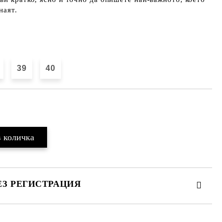
наят.
39
40
Добави в желани
ЕЗ РЕГИСТРАЦИЯ