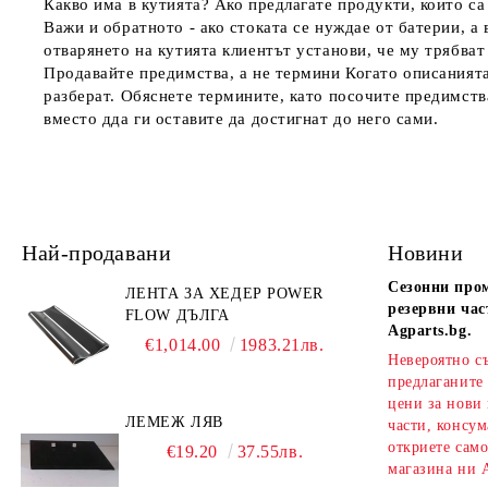
Какво има в кутията?
Ако предлагате продукти, които са
Важи и обратното - ако стоката се нуждае от батерии, а 
отварянето на кутията клиентът установи, че му трябват 
Продавайте предимства, а не термини
Когато описанията
разберат. Обяснете термините, като посочите предимства
вместо дда ги оставите да достигнат до него сами.
Най-продавани
Новини
Сезонни про
ЛЕНТА ЗА ХЕДЕР POWER
резервни час
FLOW ДЪЛГА
Agparts.bg.
€1,014.00
1983.21лв.
Невероятно с
предлаганите
цени за нови
ЛЕМЕЖ ЛЯВ
части, консум
откриете сам
€19.20
37.55лв.
магазина ни A