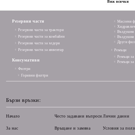
Виж всички
Резервни части
Маслени ф
Хидравлич
Резервни части за трактори
Въздушни 
Резервни части за комбайни
Въздушни 
Други фил
Резервни части за хедери
Резервни части за инвентар
Ремъци
Ремъци за
Консумативи
Ремъци за
Филтри
Горивни филтри
Бързи връзки:
Начало
Често задавани въпроси
Лични данни
За нас
Връщане и замяна
Условия за полз