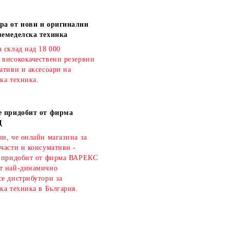
ра от нови и оригинални
земеделска техника
 склад над 18 000
 висококачествени резервни
ативи и аксесоари на
ка техника.
е придобит от фирма
Д
и, че онлайн магазина за
части и консумативи -
е придобит от фирма ВАРЕКС
т най-динамично
се дистрибутори за
ка техника в България.