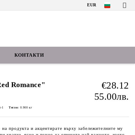
EUR
КОНТАКТИ
€28.12
Red Romance"
55.00лв.
-1
Тегло:
0.900
кг
 на продукта и акцентирате върху забележителните му
ви кратко, ясно и точно да опишете най-важното, което