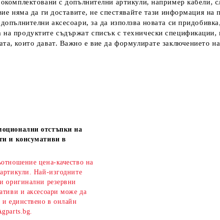
 окомплектовани с допълнителни артикули, например кабели, сл
вие няма да ги доставите, не спестявайте тази информация на 
допълнителни аксесоари, за да използва новата си придобивка,
 на продуктите съдържат списък с технически спецификации, 
та, които дават.
Важно е вие да формулирате заключението на
моционални отстъпки на
ти и консумативи в
ъотношение цена-качество на
 артикули. Най-изгодните
 и оригинални резервни
ативи и аксесоари може да
о и единствено в онлайн
gparts.bg.