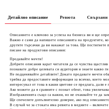
Детайлно описание
Ревюта
Свързани 
Описанието е ключово за успеха на бизнеса ви и ще опре
Важно е сами да напишете описанията на продуктите, ко
другите търсачки да ви накажат за това. Ще постигнете 
писане на продуктови описания:
Продавайте мечти!
Добрите описания карат читателя да се чувства щастлив 
познавате добре целевата си аудитория и знаете какво г
Не подценявайте детайлите!
Докато продавате мечти оба
трябва да предоставите информация за всичко, което мо
интересувал от това в какви цветове се предлага, дали 
Ако можете да я сравните с познат обект, това увеличав
Изображенията също са важни, но не очаквайте те да зам
Ще спечелите допълнително доверие, ако под описанието
В случай че за стоката има ревюта в медиите – включете