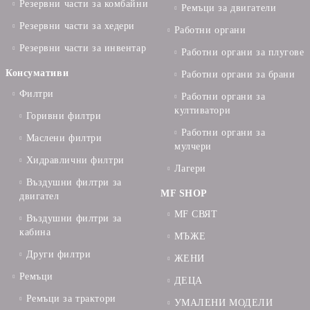
Резервни части за комбайни
Ремъци за двигатели
Резервни части за хедери
Работни органи
Резервни части за инвентар
Работни органи за плугове
Консумативи
Работни органи за брани
Филтри
Работни органи за
култиватори
Горивни филтри
Работни органи за
Маслени филтри
мулчери
Хидравлични филтри
Лагери
Въздушни филтри за
MF SHOP
двигател
MF СВЯТ
Въздушни филтри за
кабина
МЪЖЕ
Други филтри
ЖЕНИ
Ремъци
ДЕЦА
Ремъци за трактори
УМАЛЕНИ МОДЕЛИ