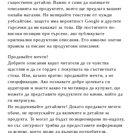
съществени детайли. Важно е сами да напишете
описанията на продуктите, които ще предлага вашият
онлайн магазин. Не копирайте текстове от чужди
уебсайтове, защото има вероятност Google и другите
търсачки да ви накажат за това. Ще постигнете по-
високи позиции при търсене, ако публикувате
оригинални продуктови описания. Ето няколко златни
правила за писане на продуктови описания:
Продавайте мечти!
Добрите описания карат читателя да се чувства
щастлив и да се гордее с покупката на съответната
стока. Или, казано кратко: продавайте мечти, а не
спецификации. Ако познавате добре целевата си
аудитория и знаете какво ги мотивира да купуват, ще
можете да представите продуктите по начин, който да
ги интригува.
Не подценявайте детайлите!
Докато продавате мечти
обаче, не пропускайте да включите и детайли за
продукта. Те могат да бъдат позиционирани по-надолу,
но със сигурност трябва да предоставите информация
за всичко, което може да вълнува потребителя.