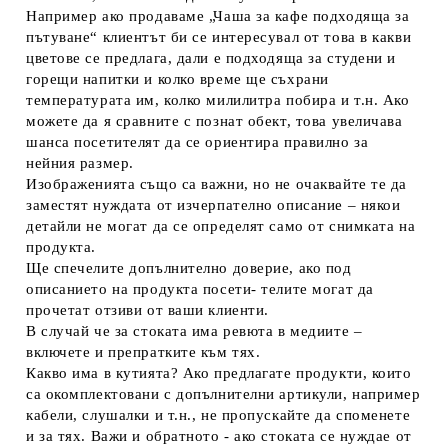
Например ако продаваме „Чаша за кафе подходяща за
пътуване“ клиентът би се интересувал от това в какви
цветове се предлага, дали е подходяща за студени и
горещи напитки и колко време ще съхрани
температурата им, колко милилитра побира и т.н. Ако
можете да я сравните с познат обект, това увеличава
шанса посетителят да се ориентира правилно за
нейния размер.
Изображенията също са важни, но не очаквайте те да
заместят нуждата от изчерпателно описание – някои
детайли не могат да се определят само от снимката на
продукта.
Ще спечелите допълнително доверие, ако под
описанието на продукта посети- телите могат да
прочетат отзиви от ваши клиенти.
В случай че за стоката има ревюта в медиите –
включете и препратките към тях.
Какво има в кутията?
Ако предлагате продукти, които
са окомплектовани с допълнителни артикули, например
кабели, слушалки и т.н., не пропускайте да споменете
и за тях. Важи и обратното - ако стоката се нуждае от