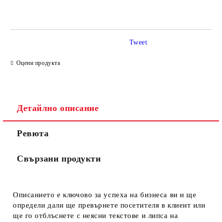
САМО ПОПЪЛНЕТЕ 4 ПОЛЕТА
Tweet
Оцени продукта
Ние ще се свържем с вас в рамките на работния ден.
Детайлно описание
Ревюта
Свързани продукти
Описанието е ключово за успеха на бизнеса ви и ще
определи дали ще превърнете посетителя в клиент или
ще го отблъснете с неясни текстове и липса на