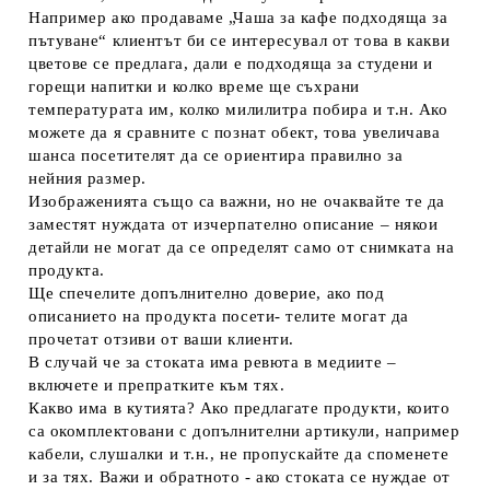
Например ако продаваме „Чаша за кафе подходяща за
пътуване“ клиентът би се интересувал от това в какви
цветове се предлага, дали е подходяща за студени и
горещи напитки и колко време ще съхрани
температурата им, колко милилитра побира и т.н. Ако
можете да я сравните с познат обект, това увеличава
шанса посетителят да се ориентира правилно за
нейния размер.
Изображенията също са важни, но не очаквайте те да
заместят нуждата от изчерпателно описание – някои
детайли не могат да се определят само от снимката на
продукта.
Ще спечелите допълнително доверие, ако под
описанието на продукта посети- телите могат да
прочетат отзиви от ваши клиенти.
В случай че за стоката има ревюта в медиите –
включете и препратките към тях.
Какво има в кутията?
Ако предлагате продукти, които
са окомплектовани с допълнителни артикули, например
кабели, слушалки и т.н., не пропускайте да споменете
и за тях. Важи и обратното - ако стоката се нуждае от