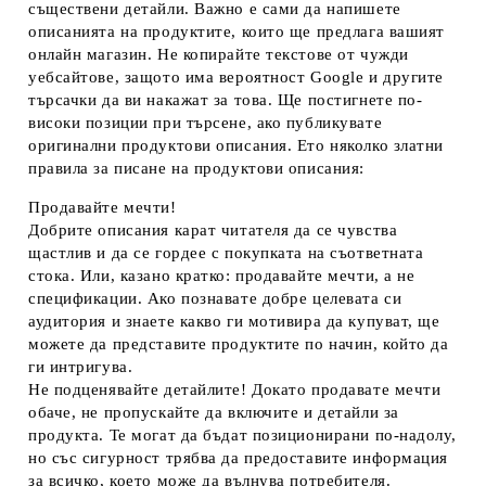
съществени детайли. Важно е сами да напишете
описанията на продуктите, които ще предлага вашият
онлайн магазин. Не копирайте текстове от чужди
уебсайтове, защото има вероятност Google и другите
търсачки да ви накажат за това. Ще постигнете по-
високи позиции при търсене, ако публикувате
оригинални продуктови описания. Ето няколко златни
правила за писане на продуктови описания:
Продавайте мечти!
Добрите описания карат читателя да се чувства
щастлив и да се гордее с покупката на съответната
стока. Или, казано кратко: продавайте мечти, а не
спецификации. Ако познавате добре целевата си
аудитория и знаете какво ги мотивира да купуват, ще
можете да представите продуктите по начин, който да
ги интригува.
Не подценявайте детайлите!
Докато продавате мечти
обаче, не пропускайте да включите и детайли за
продукта. Те могат да бъдат позиционирани по-надолу,
но със сигурност трябва да предоставите информация
за всичко, което може да вълнува потребителя.