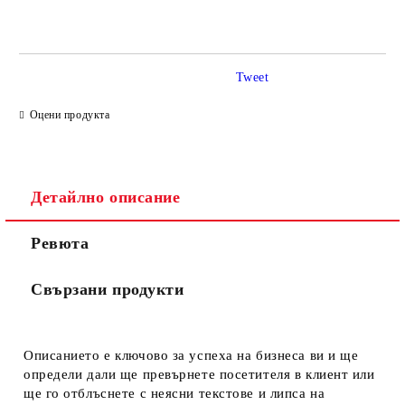
САМО ПОПЪЛНЕТЕ 4 ПОЛЕТА
Tweet
Оцени продукта
Ние ще се свържем с вас в рамките на работния ден.
Детайлно описание
Ревюта
Свързани продукти
Описанието е ключово за успеха на бизнеса ви и ще
определи дали ще превърнете посетителя в клиент или
ще го отблъснете с неясни текстове и липса на