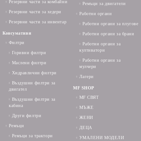
Резервни части за комбайни
Ремъци за двигатели
Резервни части за хедери
Работни органи
Резервни части за инвентар
Работни органи за плугове
Консумативи
Работни органи за брани
Филтри
Работни органи за
култиватори
Горивни филтри
Работни органи за
Маслени филтри
мулчери
Хидравлични филтри
Лагери
Въздушни филтри за
MF SHOP
двигател
MF СВЯТ
Въздушни филтри за
кабина
МЪЖЕ
Други филтри
ЖЕНИ
Ремъци
ДЕЦА
Ремъци за трактори
УМАЛЕНИ МОДЕЛИ