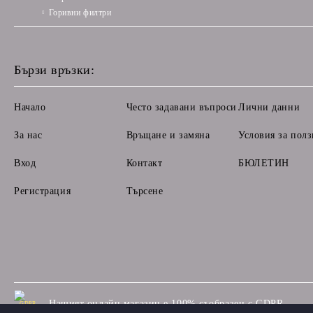
Горивни филтри
Бързи връзки:
Начало
Често задавани въпроси
Лични данни
За нас
Връщане и замяна
Условия за полз
Вход
Контакт
БЮЛЕТИН
Регистрация
Търсене
Нашият онлайн магазин е 100% съобразен с GDPR.
GDPR