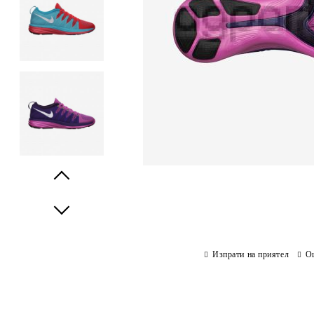
Prev
Next
Изпрати на приятел
О