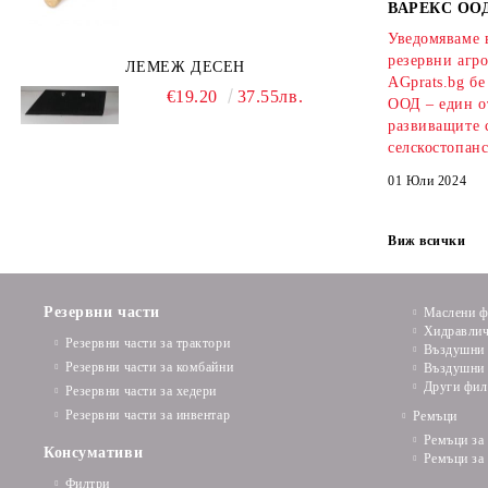
ВАРЕКС ОО
Уведомяваме в
резервни агро
ЛЕМЕЖ ДЕСЕН
AGprats.bg б
€19.20
37.55лв.
ООД – един о
развиващите 
селскостопанс
01 Юли 2024
Виж всички
Резервни части
Маслени ф
Хидравлич
Резервни части за трактори
Въздушни 
Резервни части за комбайни
Въздушни 
Други фил
Резервни части за хедери
Резервни части за инвентар
Ремъци
Ремъци за
Консумативи
Ремъци за
Филтри