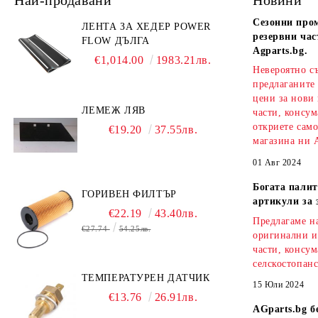
Сезонни про
ЛЕНТА ЗА ХЕДЕР POWER
резервни час
FLOW ДЪЛГА
Agparts.bg.
€1,014.00
1983.21лв.
Невероятно с
предлаганите
цени за нови
ЛЕМЕЖ ЛЯВ
части, консум
откриете сам
€19.20
37.55лв.
магазина ни A
01 Авг 2024
Богата палит
ГОРИВЕН ФИЛТЪР
артикули за 
€22.19
43.40лв.
Предлагаме на
€27.74
54.25лв.
оригинални и
части, консум
селскостопанс
ТЕМПЕРАТУРЕН ДАТЧИК
15 Юли 2024
€13.76
26.91лв.
AGparts.bg б