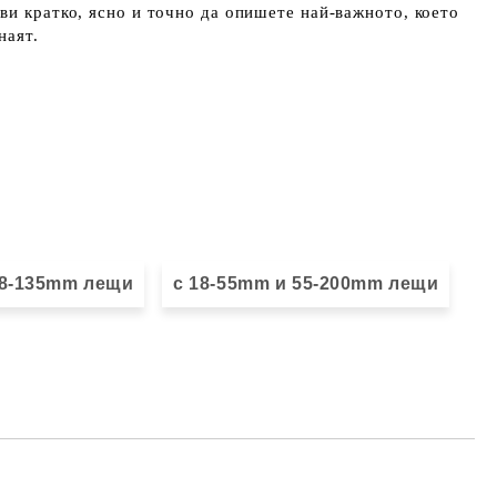
ви кратко, ясно и точно да опишете най-важното, което
наят.
18-135mm лещи
с 18-55mm и 55-200mm лещи
Добави в желани