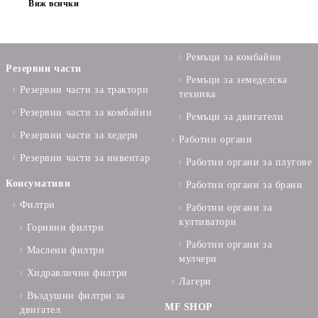
Виж всички
Ремъци за комбайни
Резервни части
Ремъци за земеделска
Резервни части за трактори
техника
Резервни части за комбайни
Ремъци за двигатели
Резервни части за хедери
Работни органи
Резервни части за инвентар
Работни органи за плугове
Консумативи
Работни органи за брани
Филтри
Работни органи за
култиватори
Горивни филтри
Работни органи за
Маслени филтри
мулчери
Хидравлични филтри
Лагери
Въздушни филтри за
MF SHOP
двигател