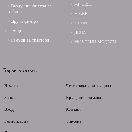
MF СВЯТ
Въздушни филтри за
кабина
МЪЖЕ
Други филтри
ЖЕНИ
Ремъци
ДЕЦА
Ремъци за трактори
УМАЛЕНИ МОДЕЛИ
Бързи връзки:
Начало
Често задавани въпроси
За нас
Връщане и замяна
Вход
Контакт
Регистрация
Търсене