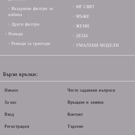
MF СВЯТ
Въздушни филтри за
кабина
МЪЖЕ
Други филтри
ЖЕНИ
Ремъци
ДЕЦА
Ремъци за трактори
УМАЛЕНИ МОДЕЛИ
Бързи връзки:
Начало
Често задавани въпроси
За нас
Връщане и замяна
Вход
Контакт
Регистрация
Търсене