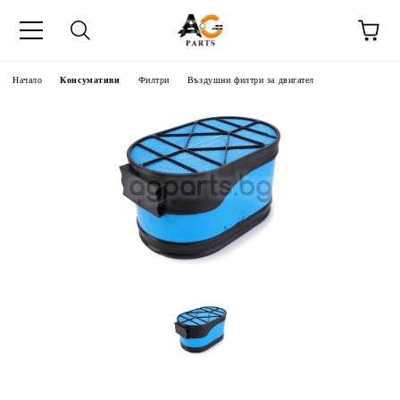
Начало
Консумативи
Филтри
Въздушни филтри за двигател