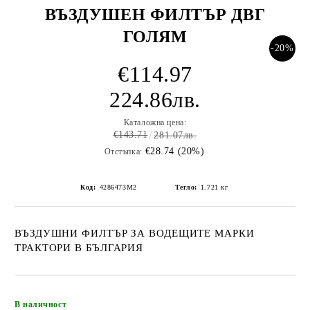
ВЪЗДУШЕН ФИЛТЪР ДВГ
ГОЛЯМ
-20%
€114.97
224.86лв.
Каталожна цена:
€143.71
281.07лв.
€28.74 (20%)
Отстъпка:
Код:
4286473M2
Тегло:
1.721
кг
ВЪЗДУШНИ ФИЛТЪР ЗА ВОДЕЩИТЕ МАРКИ
ТРАКТОРИ В БЪЛГАРИЯ
Добави в желани
В наличност