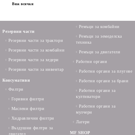
Виж всички
Ремъци за комбайни
Резервни части
Ремъци за земеделска
Резервни части за трактори
техника
Резервни части за комбайни
Ремъци за двигатели
Резервни части за хедери
Работни органи
Резервни части за инвентар
Работни органи за плугове
Консумативи
Работни органи за брани
Филтри
Работни органи за
култиватори
Горивни филтри
Работни органи за
Маслени филтри
мулчери
Хидравлични филтри
Лагери
Въздушни филтри за
MF SHOP
двигател