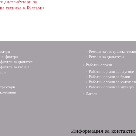
се дистрибутори за
ка техника в България.
илтри
Ремъци за земеделска техн
ни филтри
Ремъци за двигатели
филтри за двигател
Работни органи
филтри за кабина
Работни органи за плугове
три
Работни органи за брани
Работни органи за култиват
 трактори
Работни органи за мулчери
 комбайни
Лагери
Информация за контакти: