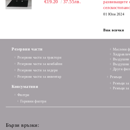
€19.20
37.55лв.
развиващите 
селскостопанс
01 Юли 2024
Виж всички
Резервни части
Маслени ф
Хидравлич
Резервни части за трактори
Въздушни 
Резервни части за комбайни
Въздушни 
Други фил
Резервни части за хедери
Резервни части за инвентар
Ремъци
Ремъци за
Консумативи
Ремъци за
Филтри
Горивни филтри
Бързи връзки: