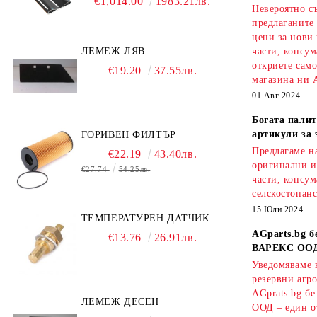
€1,014.00
1983.21лв.
Невероятно с
предлаганите
цени за нови
ЛЕМЕЖ ЛЯВ
части, консум
откриете сам
€19.20
37.55лв.
магазина ни A
01 Авг 2024
Богата палит
артикули за 
ГОРИВЕН ФИЛТЪР
Предлагаме на
€22.19
43.40лв.
оригинални и
€27.74
54.25лв.
части, консум
селскостопанс
15 Юли 2024
ТЕМПЕРАТУРЕН ДАТЧИК
AGparts.bg б
€13.76
26.91лв.
ВАРЕКС ОО
Уведомяваме в
резервни агро
AGprats.bg б
ЛЕМЕЖ ДЕСЕН
ООД – един о