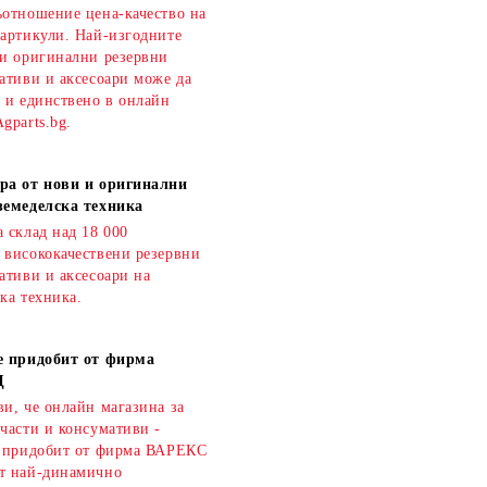
ъотношение цена-качество на
 артикули. Най-изгодните
 и оригинални резервни
ативи и аксесоари може да
о и единствено в онлайн
gparts.bg.
ра от нови и оригинални
земеделска техника
 склад над 18 000
 висококачествени резервни
ативи и аксесоари на
ка техника.
е придобит от фирма
Д
и, че онлайн магазина за
части и консумативи -
е придобит от фирма ВАРЕКС
т най-динамично