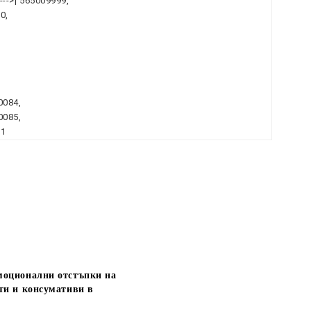
-->| 565009999,
0,
0084,
0085,
11
моционални отстъпки на
ти и консумативи в