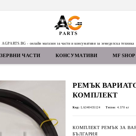
AGPARTS.BG - онлайн магазин за части и консумативи за земеделска техника
ЕЗЕРВНИ ЧАСТИ
КОНСУМАТИВИ
MF SHOP
РЕMЪК ВАРИАТ
КОМПЛЕКТ
Код:
LA340435124
Тегло:
4.570
кг
КОМПЛЕКТ РЕМЪК ЗА ВА
БЪЛГАРИЯ