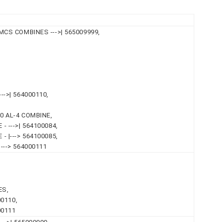
MCS COMBINES --->| 565009999,
-->| 564000110,
0 AL-4 COMBINE,
- --->| 564100084,
- |---> 564100085,
---> 564000111
ES,
00110,
00111