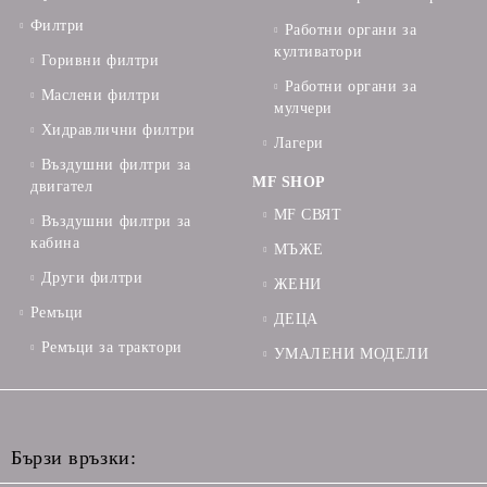
Филтри
Работни органи за
култиватори
Горивни филтри
Работни органи за
Маслени филтри
мулчери
Хидравлични филтри
Лагери
Въздушни филтри за
MF SHOP
двигател
MF СВЯТ
Въздушни филтри за
кабина
МЪЖЕ
Други филтри
ЖЕНИ
Ремъци
ДЕЦА
Ремъци за трактори
УМАЛЕНИ МОДЕЛИ
Бързи връзки: