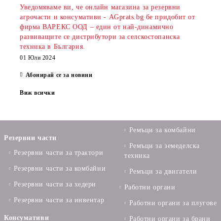
Уведомяваме ви, че онлайн магазина за резервни
агрочасти и консумативи - AGprats.bg бе придобит от
фирма ВАРЕКС ООД – един от най-динамично
развиващите се дистрибутори за селскостопанска
техника в България.
01 Юли 2024
Абонирай се за новини
Виж всички
Ремъци за комбайни
Резервни части
Ремъци за земеделска
Резервни части за трактори
техника
Резервни части за комбайни
Ремъци за двигатели
Резервни части за хедери
Работни органи
Резервни части за инвентар
Работни органи за плугове
Консумативи
Работни органи за брани