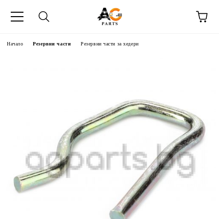
Начало
Резервни части
Резервни части за хедери