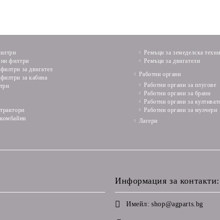
илтри
Ремъци за земеделска техн
ни филтри
Ремъци за двигатели
филтри за двигател
Работни органи
филтри за кабина
Работни органи за плугове
три
Работни органи за брани
Работни органи за култиват
 трактори
Работни органи за мулчери
 комбайни
Лагери
Информация за контакти:
Имейл:
shop@agparts.bg