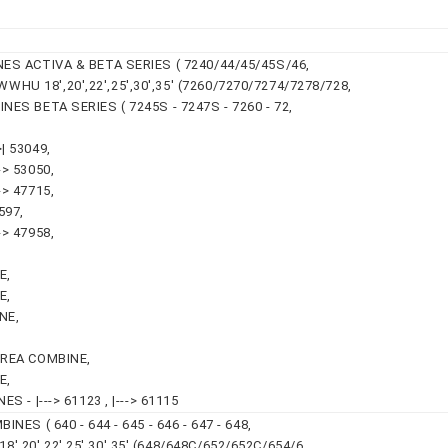
ES ACTIVA & BETA SERIES ( 7240/44/45/45S/46,
U 18',20',22',25',30',35' (7260/7270/7274/7278/728,
ES BETA SERIES ( 7245S - 7247S - 7260 - 72,
| 53049,
> 53050,
> 47715,
597,
> 47958,
E,
E,
NE,
EREA COMBINE,
E,
 - |---> 61123 , |---> 61115
ES ( 640 - 644 - 645 - 646 - 647 - 648,
20',22',25',30',35' (648/648C/652/652C/654/6,