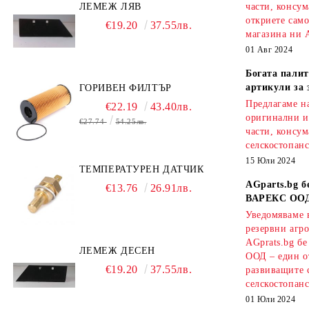
ЛЕМЕЖ ЛЯВ
части, консум
откриете сам
€19.20
37.55лв.
магазина ни A
01 Авг 2024
Богата палит
артикули за 
ГОРИВЕН ФИЛТЪР
Предлагаме на
€22.19
43.40лв.
оригинални и
€27.74
54.25лв.
части, консум
селскостопанс
15 Юли 2024
ТЕМПЕРАТУРЕН ДАТЧИК
AGparts.bg б
€13.76
26.91лв.
ВАРЕКС ОО
Уведомяваме в
резервни агро
AGprats.bg б
ЛЕМЕЖ ДЕСЕН
ООД – един о
€19.20
37.55лв.
развиващите 
селскостопанс
01 Юли 2024