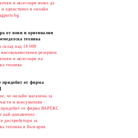
ативи и аксесоари може да
о и единствено в онлайн
gparts.bg.
ра от нови и оригинални
земеделска техника
 склад над 18 000
 висококачествени резервни
ативи и аксесоари на
ка техника.
е придобит от фирма
Д
и, че онлайн магазина за
части и консумативи -
е придобит от фирма ВАРЕКС
т най-динамично
се дистрибутори за
ка техника в България.