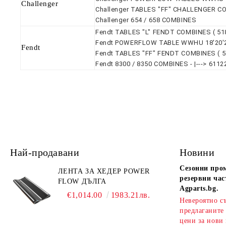
Challenger
Challenger TABLES "FF" CHALLENGER COMB
Challenger 654 / 658 COMBINES
Fendt TABLES "L" FENDT COMBINES ( 518
Fendt POWERFLOW TABLE WWHU 18'20'22
Fendt
Fendt TABLES "FF" FENDT COMBINES ( 525
Fendt 8300 / 8350 COMBINES - |---> 6112
Най-продавани
Новини
Сезонни про
ЛЕНТА ЗА ХЕДЕР POWER
резервни час
FLOW ДЪЛГА
Agparts.bg.
€1,014.00
1983.21лв.
Невероятно с
предлаганите
цени за нови