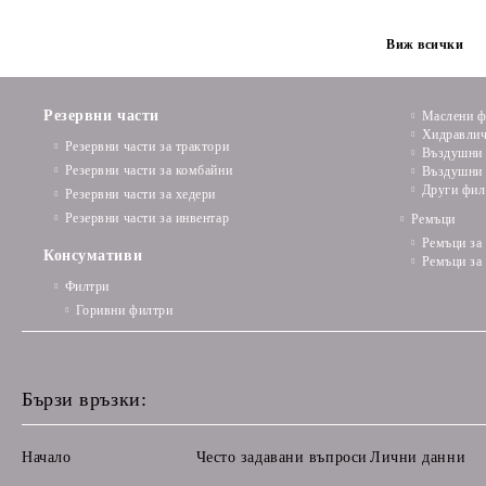
Виж всички
Резервни части
Маслени ф
Хидравлич
Резервни части за трактори
Въздушни 
Резервни части за комбайни
Въздушни 
Други фил
Резервни части за хедери
Резервни части за инвентар
Ремъци
Ремъци за
Консумативи
Ремъци за
Филтри
Горивни филтри
Бързи връзки:
Начало
Често задавани въпроси
Лични данни