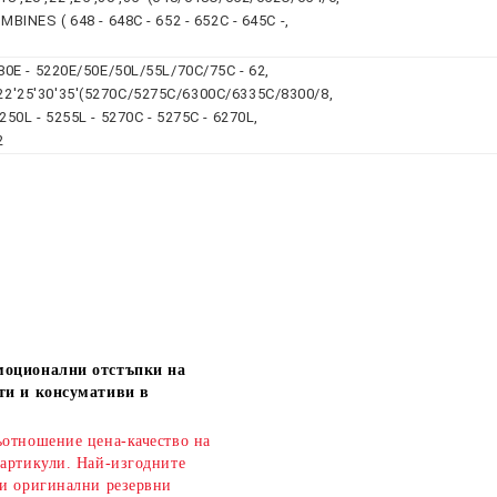
INES ( 648 - 648C - 652 - 652C - 645C -,
0E - 5220E/50E/50L/55L/70C/75C - 62,
'25'30'35'(5270C/5275C/6300C/6335C/8300/8,
0L - 5255L - 5270C - 5275C - 6270L,
2
моционални отстъпки на
ти и консумативи в
ъотношение цена-качество на
 артикули. Най-изгодните
 и оригинални резервни