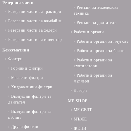
Резервни части
Ремъци за земеделска
Резервни части за трактори
техника
Резервни части за комбайни
Ремъци за двигатели
Резервни части за хедери
Работни органи
Резервни части за инвентар
Работни органи за плугове
Консумативи
Работни органи за брани
Филтри
Работни органи за
култиватори
Горивни филтри
Работни органи за
Маслени филтри
мулчери
Хидравлични филтри
Лагери
Въздушни филтри за
MF SHOP
двигател
MF СВЯТ
Въздушни филтри за
кабина
МЪЖЕ
Други филтри
ЖЕНИ