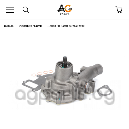
Начало
Резервни части
Резервни части за трактори