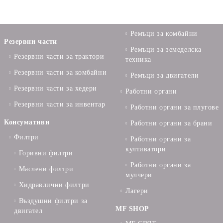
Ремъци за комбайни
Резервни части
Ремъци за земеделска
Резервни части за трактори
техника
Резервни части за комбайни
Ремъци за двигатели
Резервни части за хедери
Работни органи
Резервни части за инвентар
Работни органи за плугове
Консумативи
Работни органи за брани
Филтри
Работни органи за
култиватори
Горивни филтри
Работни органи за
Маслени филтри
мулчери
Хидравлични филтри
Лагери
Въздушни филтри за
MF SHOP
двигател