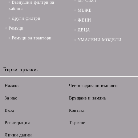
MF СВЯТ
Въздушни филтри за
кабина
МЪЖЕ
Други филтри
ЖЕНИ
Ремъци
ДЕЦА
Ремъци за трактори
УМАЛЕНИ МОДЕЛИ
Бързи връзки:
Начало
Често задавани въпроси
За нас
Връщане и замяна
Вход
Контакт
Регистрация
Търсене
Лични данни