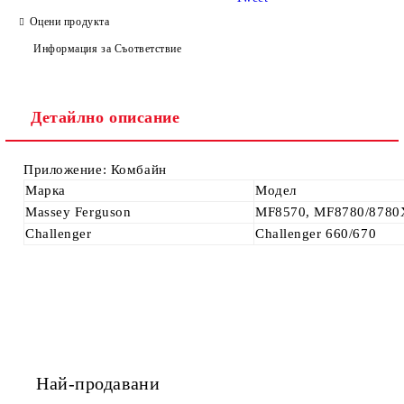
Оцени продукта
Информация за Съответствие
Ние ще се свържем с вас в рамките на работния ден.
Детайлно описание
Приложение: Комбайн
Марка
Модел
Massey Ferguson
MF8570, MF8780/8780
Challenger
Challenger 660/670
Най-продавани