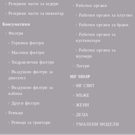
Резервни части за хедери
Работни органи
Резервни части за инвентар
Работни органи за плугове
Консумативи
Работни органи за брани
Филтри
Работни органи за
култиватори
Горивни филтри
Работни органи за
Маслени филтри
мулчери
Хидравлични филтри
Лагери
Въздушни филтри за
MF SHOP
двигател
MF СВЯТ
Въздушни филтри за
кабина
МЪЖЕ
Други филтри
ЖЕНИ
Ремъци
ДЕЦА
Ремъци за трактори
УМАЛЕНИ МОДЕЛИ