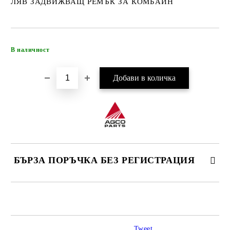
ЛЯВ ЗАДВИЖВАЩ РЕМЪК ЗА КОМБАЙН
Добави в желани
В наличност
БЪРЗА ПОРЪЧКА БЕЗ РЕГИСТРАЦИЯ
САМО ПОПЪЛНЕТЕ 4 ПОЛЕТА
Tweet