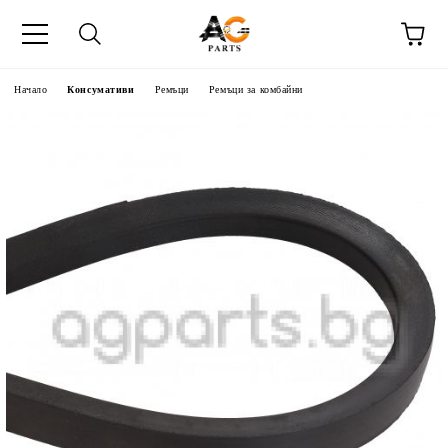
Начало
Консумативи
Ремъци
Ремъци за комбайни