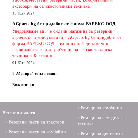
висококачествени резервни части, консумативи и
аксесоари на селскостопанска техника.
15 Юли 2024
AGparts.bg бе придобит от фирма ВАРЕКС ООД
Уведомяваме ви, че онлайн магазина за резервни
агрочасти и консумативи - AGprats.bg бе придобит от
фирма ВАРЕКС ООД – един от най-динамично
развиващите се дистрибутори за селскостопанска
техника в България.
01 Юли 2024
Абонирай се за новини
Виж всички
Ремъци за комбайни
Резервни части
Ремъци за земеделска
Резервни части за трактори
техника
Резервни части за комбайни
Ремъци за двигатели