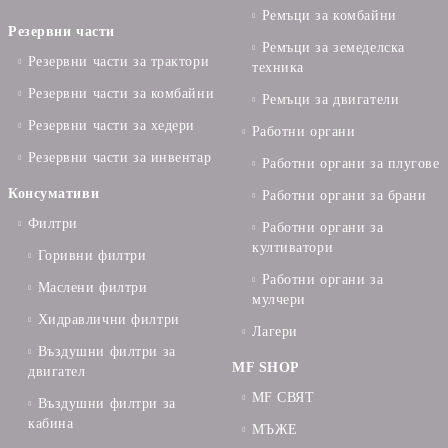
Ремъци за комбайни
Резервни части
Ремъци за земеделска
Резервни части за трактори
техника
Резервни части за комбайни
Ремъци за двигатели
Резервни части за хедери
Работни органи
Резервни части за инвентар
Работни органи за плугове
Консумативи
Работни органи за брани
Филтри
Работни органи за
култиватори
Горивни филтри
Работни органи за
Маслени филтри
мулчери
Хидравлични филтри
Лагери
Въздушни филтри за
MF SHOP
двигател
MF СВЯТ
Въздушни филтри за
кабина
МЪЖЕ