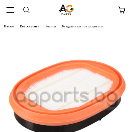
Начало
Консумативи
Филтри
Въздушни филтри за двигател