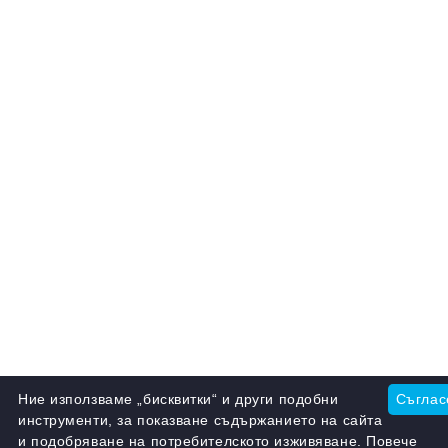
Ние използваме „бисквитки“ и други подобни
Съглас
инструменти, за показване съдържанието на сайта
и подобряване на потребителското изживяване. Повече