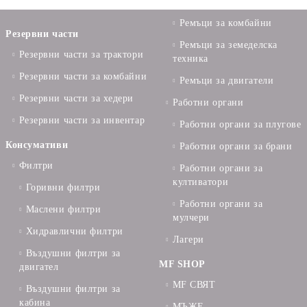
Ремъци за комбайни
Резервни части
Ремъци за земеделска
Резервни части за трактори
техника
Резервни части за комбайни
Ремъци за двигатели
Резервни части за хедери
Работни органи
Резервни части за инвентар
Работни органи за плугове
Консумативи
Работни органи за брани
Филтри
Работни органи за
култиватори
Горивни филтри
Работни органи за
Маслени филтри
мулчери
Хидравлични филтри
Лагери
Въздушни филтри за
MF SHOP
двигател
MF СВЯТ
Въздушни филтри за
кабина
МЪЖЕ