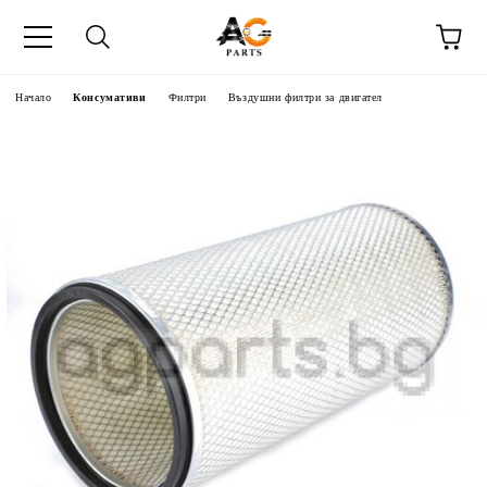
Начало
Консумативи
Филтри
Въздушни филтри за двигател