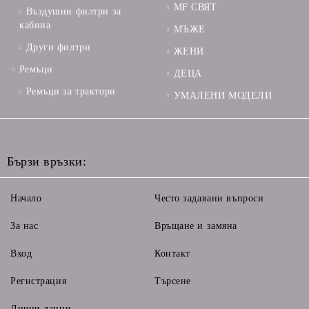
MF СВЯТ
Въздушни филтри за
кабина
МЪЖЕ
Други филтри
ЖЕНИ
Ремъци
ДЕЦА
Ремъци за трактори
УМАЛЕНИ МОДЕЛИ
Бързи връзки:
Начало
Често задавани въпроси
За нас
Връщане и замяна
Вход
Контакт
Регистрация
Търсене
Лични данни