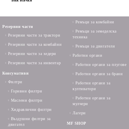
Виж всички
Ремъци за комбайни
Резервни части
Ремъци за земеделска
Резервни части за трактори
техника
Резервни части за комбайни
Ремъци за двигатели
Резервни части за хедери
Работни органи
Резервни части за инвентар
Работни органи за плугове
Консумативи
Работни органи за брани
Филтри
Работни органи за
култиватори
Горивни филтри
Работни органи за
Маслени филтри
мулчери
Хидравлични филтри
Лагери
Въздушни филтри за
MF SHOP
двигател