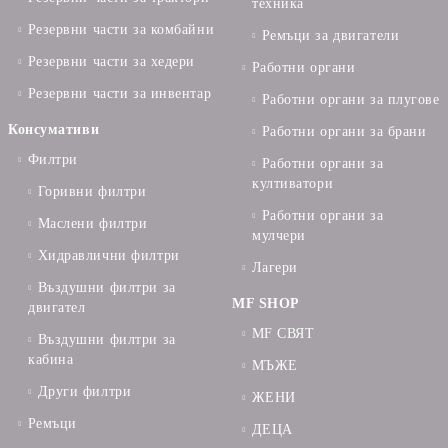
техника
Резервни части за комбайни
Ремъци за двигатели
Резервни части за хедери
Работни органи
Резервни части за инвентар
Работни органи за плугове
Консумативи
Работни органи за брани
Филтри
Работни органи за
култиватори
Горивни филтри
Работни органи за
Маслени филтри
мулчери
Хидравлични филтри
Лагери
Въздушни филтри за
MF SHOP
двигател
MF СВЯТ
Въздушни филтри за
кабина
МЪЖЕ
Други филтри
ЖЕНИ
Ремъци
ДЕЦА