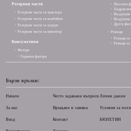
Резервни части
Маслени ф
Хидравлич
Резервни части за трактори
Въздушни 
Резервни части за комбайни
Въздушни 
Други фил
Резервни части за хедери
Резервни части за инвентар
Ремъци
Ремъци за
Консумативи
Ремъци за
Филтри
Горивни филтри
Бързи връзки:
Начало
Често задавани въпроси
Лични данни
За нас
Връщане и замяна
Условия за полз
Вход
Контакт
БЮЛЕТИН