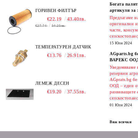
Богата палит
артикули за 
ГОРИВЕН ФИЛТЪР
Предлагаме на
€22.19
43.40лв.
оригинални и
€27.74
54.25лв.
части, консум
селскостопанс
15 Юли 2024
ТЕМПЕРАТУРЕН ДАТЧИК
AGparts.bg б
€13.76
26.91лв.
ВАРЕКС ОО
Уведомяваме в
резервни агро
AGprats.bg б
ЛЕМЕЖ ДЕСЕН
ООД – един о
€19.20
37.55лв.
развиващите 
селскостопанс
01 Юли 2024
Виж всички