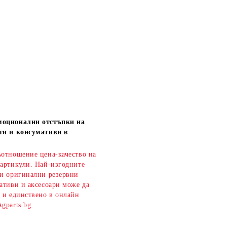
моционални отстъпки на
ти и консумативи в
ъотношение цена-качество на
 артикули. Най-изгодните
 и оригинални резервни
ативи и аксесоари може да
о и единствено в онлайн
gparts.bg.