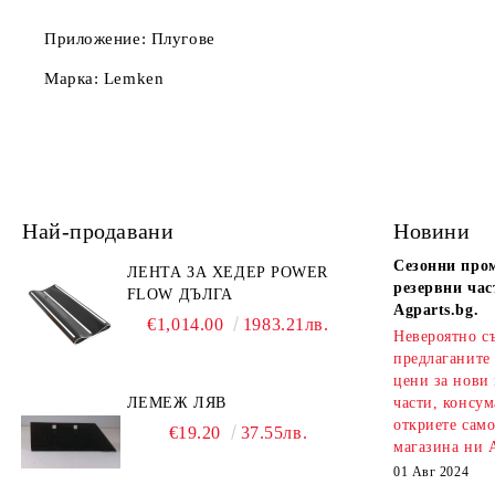
Приложение: Плугове
Марка: Lemken
Най-продавани
Новини
Сезонни про
ЛЕНТА ЗА ХЕДЕР POWER
резервни час
FLOW ДЪЛГА
Agparts.bg.
€1,014.00
1983.21лв.
Невероятно с
предлаганите
цени за нови
ЛЕМЕЖ ЛЯВ
части, консум
откриете сам
€19.20
37.55лв.
магазина ни A
01 Авг 2024