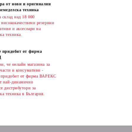
ра от нови и оригинални
земеделска техника
 склад над 18 000
 висококачествени резервни
ативи и аксесоари на
ка техника.
е придобит от фирма
Д
и, че онлайн магазина за
части и консумативи -
е придобит от фирма ВАРЕКС
т най-динамично
се дистрибутори за
ка техника в България.