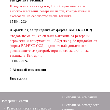
земеделска техника
Предлагаме на склад над 18 000 оригинални и
висококачествени резервни части, консумативи и
аксесоари на селскостопанска техника.
15 Юли 2024
AGparts.bg бе придобит от фирма ВАРЕКС ООД
Уведомяваме ви, че онлайн магазина за резервни
агрочасти и консумативи - AGprats.bg бе придобит от
фирма ВАРЕКС ООД – един от най-динамично
развиващите се дистрибутори за селскостопанска
техника в България.
01 Юли 2024
Абонирай се за новини
Виж всички
Ремъци за комбайни
Резервни части
Ремъци за земеделска
Резервни части за трактори
техника