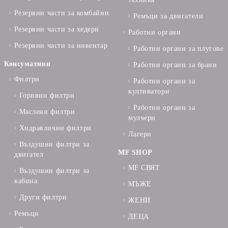
Резервни части за комбайни
Ремъци за двигатели
Резервни части за хедери
Работни органи
Резервни части за инвентар
Работни органи за плугове
Консумативи
Работни органи за брани
Филтри
Работни органи за
култиватори
Горивни филтри
Работни органи за
Маслени филтри
мулчери
Хидравлични филтри
Лагери
Въздушни филтри за
MF SHOP
двигател
MF СВЯТ
Въздушни филтри за
кабина
МЪЖЕ
Други филтри
ЖЕНИ
Ремъци
ДЕЦА