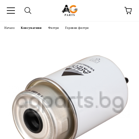
Начало
Консумативи
Филтри
Горивни филтри