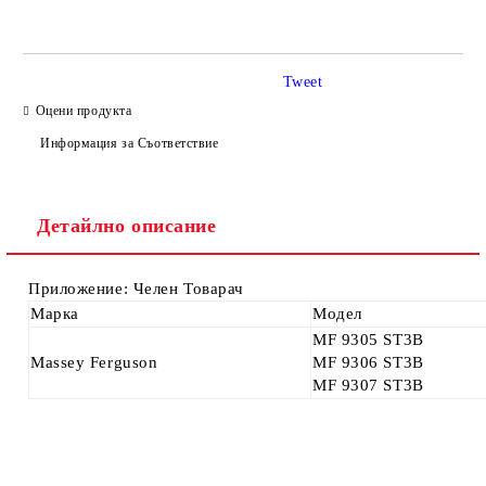
Tweet
Оцени продукта
Информация за Съответствие
Ние ще се свържем с вас в рамките на работния ден.
Детайлно описание
Приложение: Челен Товарач
Марка
Модел
MF 9305 ST3B
Massey Ferguson
MF 9306 ST3B
MF 9307 ST3B