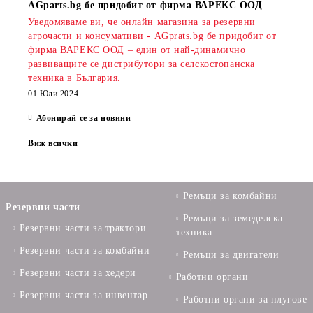
AGparts.bg бе придобит от фирма ВАРЕКС ООД
Уведомяваме ви, че онлайн магазина за резервни
агрочасти и консумативи - AGprats.bg бе придобит от
фирма ВАРЕКС ООД – един от най-динамично
развиващите се дистрибутори за селскостопанска
техника в България.
01 Юли 2024
Абонирай се за новини
Виж всички
Ремъци за комбайни
Резервни части
Ремъци за земеделска
Резервни части за трактори
техника
Резервни части за комбайни
Ремъци за двигатели
Резервни части за хедери
Работни органи
Резервни части за инвентар
Работни органи за плугове