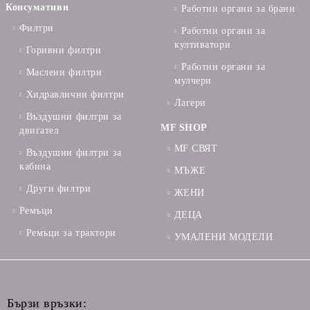
Консумативи
Работни органи за брани
Филтри
Работни органи за
култиватори
Горивни филтри
Работни органи за
Маслени филтри
мулчери
Хидравлични филтри
Лагери
Въздушни филтри за
MF SHOP
двигател
MF СВЯТ
Въздушни филтри за
кабина
МЪЖЕ
Други филтри
ЖЕНИ
Ремъци
ДЕЦА
Ремъци за трактори
УМАЛЕНИ МОДЕЛИ
Бързи връзки: