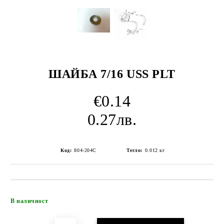
ШАЙБА 7/16 USS PLT
€0.14
0.27лв.
Код:
804-204C
Тегло:
0.012
кг
Добави в желани
В наличност