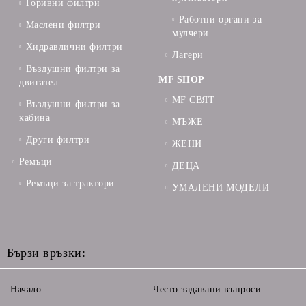
Горивни филтри
Работни органи за
Маслени филтри
мулчери
Хидравлични филтри
Лагери
Въздушни филтри за
MF SHOP
двигател
MF СВЯТ
Въздушни филтри за
кабина
МЪЖЕ
Други филтри
ЖЕНИ
Ремъци
ДЕЦА
Ремъци за трактори
УМАЛЕНИ МОДЕЛИ
Бързи връзки:
Начало
Често задавани въпроси