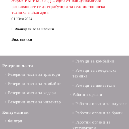
фирма ВАРЕКС ООД – един от най-динамично
развиващите се дистрибутори за селскостопанска
техника в България.
01 Юли 2024
Абонирай се за новини
Виж всички
Ремъци за комбайни
Резервни части
Ремъци за земеделска
Резервни части за трактори
техника
Резервни части за комбайни
Ремъци за двигатели
Резервни части за хедери
Работни органи
Резервни части за инвентар
Работни органи за плугове
Консумативи
Работни органи за брани
Филтри
Работни органи за
култиватори