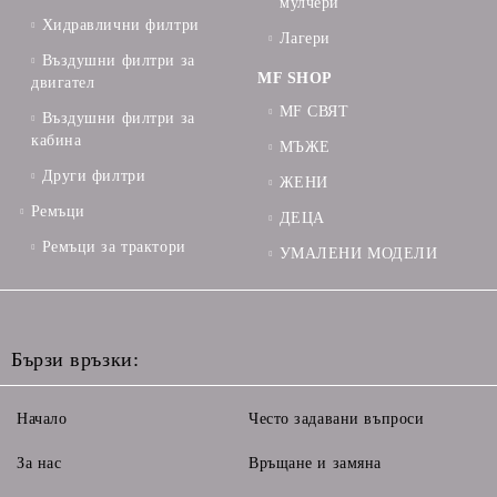
мулчери
Хидравлични филтри
Лагери
Въздушни филтри за
MF SHOP
двигател
MF СВЯТ
Въздушни филтри за
кабина
МЪЖЕ
Други филтри
ЖЕНИ
Ремъци
ДЕЦА
Ремъци за трактори
УМАЛЕНИ МОДЕЛИ
Бързи връзки:
Начало
Често задавани въпроси
За нас
Връщане и замяна