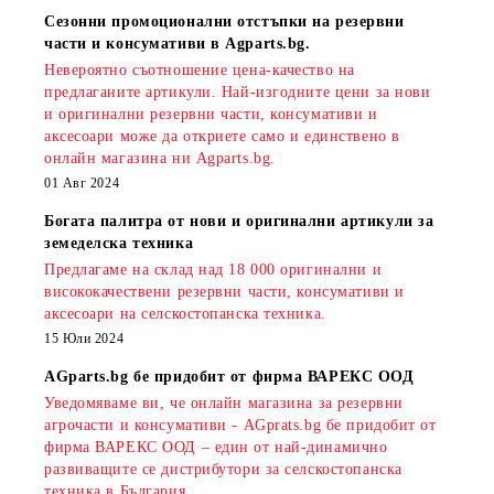
Сезонни промоционални отстъпки на резервни
части и консумативи в Agparts.bg.
Невероятно съотношение цена-качество на
предлаганите артикули. Най-изгодните цени за нови
и оригинални резервни части, консумативи и
аксесоари може да откриете само и единствено в
онлайн магазина ни Agparts.bg.
01 Авг 2024
Богата палитра от нови и оригинални артикули за
земеделска техника
Предлагаме на склад над 18 000 оригинални и
висококачествени резервни части, консумативи и
аксесоари на селскостопанска техника.
15 Юли 2024
AGparts.bg бе придобит от фирма ВАРЕКС ООД
Уведомяваме ви, че онлайн магазина за резервни
агрочасти и консумативи - AGprats.bg бе придобит от
фирма ВАРЕКС ООД – един от най-динамично
развиващите се дистрибутори за селскостопанска
техника в България.