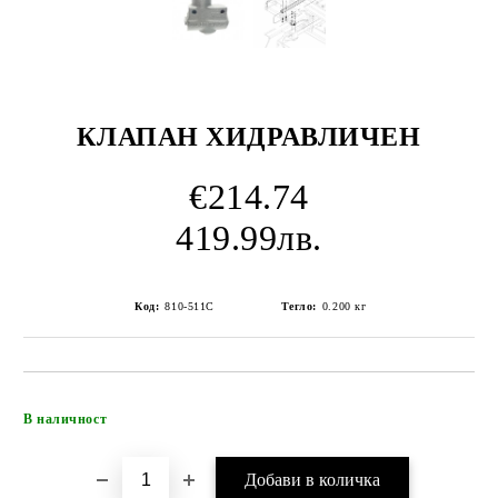
КЛАПАН ХИДРАВЛИЧЕН
€214.74
419.99лв.
Код:
810-511C
Тегло:
0.200
кг
Добави в желани
В наличност