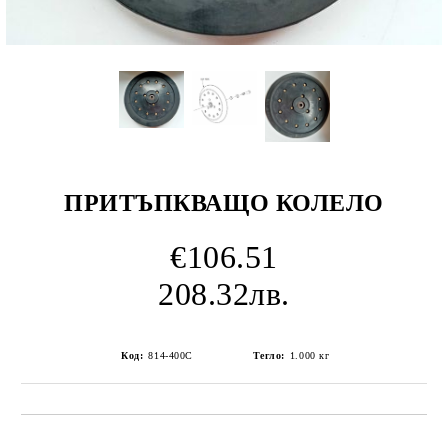
ПРИТЪПКВАЩО КОЛЕЛО
€106.51
208.32лв.
Код:
814-400C
Тегло:
1.000
кг
Добави в желани