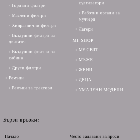
култиватори
Горивни филтри
Работни органи за
Маслени филтри
мулчери
Хидравлични филтри
Лагери
Въздушни филтри за
MF SHOP
двигател
MF СВЯТ
Въздушни филтри за
кабина
МЪЖЕ
Други филтри
ЖЕНИ
Ремъци
ДЕЦА
Ремъци за трактори
УМАЛЕНИ МОДЕЛИ
Бързи връзки:
Начало
Често задавани въпроси