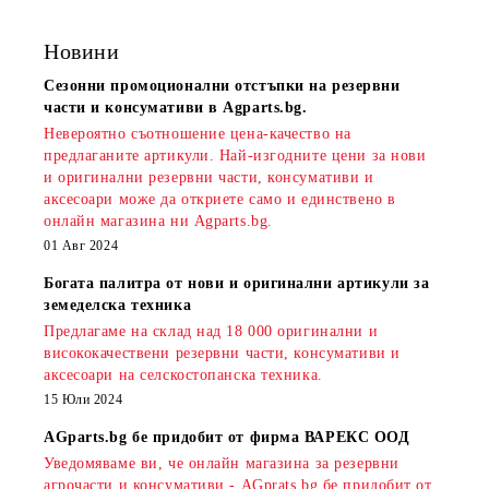
Новини
Сезонни промоционални отстъпки на резервни
части и консумативи в Agparts.bg.
Невероятно съотношение цена-качество на
предлаганите артикули. Най-изгодните цени за нови
и оригинални резервни части, консумативи и
аксесоари може да откриете само и единствено в
онлайн магазина ни Agparts.bg.
01 Авг 2024
Богата палитра от нови и оригинални артикули за
земеделска техника
Предлагаме на склад над 18 000 оригинални и
висококачествени резервни части, консумативи и
аксесоари на селскостопанска техника.
15 Юли 2024
AGparts.bg бе придобит от фирма ВАРЕКС ООД
Уведомяваме ви, че онлайн магазина за резервни
агрочасти и консумативи - AGprats.bg бе придобит от