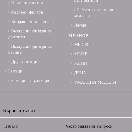
култиватори
Горивни филтри
Работни органи за
Маслени филтри
мулчери
Хидравлични филтри
Лагери
Въздушни филтри за
MF SHOP
двигател
MF СВЯТ
Въздушни филтри за
кабина
МЪЖЕ
Други филтри
ЖЕНИ
Ремъци
ДЕЦА
Ремъци за трактори
УМАЛЕНИ МОДЕЛИ
Бързи връзки:
Начало
Често задавани въпроси