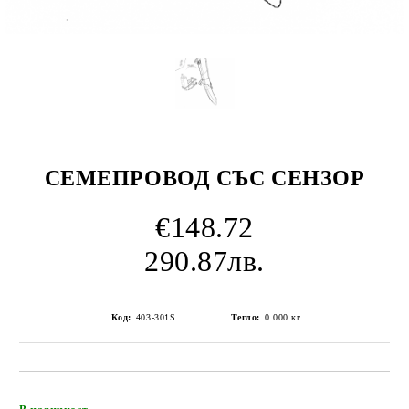
СЕМЕПРОВОД СЪС СЕНЗОР
€148.72
290.87лв.
Код:
403-301S
Тегло:
0.000
кг
Добави в желани