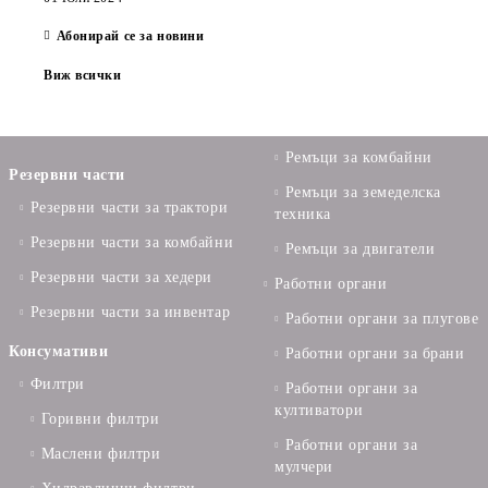
Абонирай се за новини
Виж всички
Ремъци за комбайни
Резервни части
Ремъци за земеделска
Резервни части за трактори
техника
Резервни части за комбайни
Ремъци за двигатели
Резервни части за хедери
Работни органи
Резервни части за инвентар
Работни органи за плугове
Консумативи
Работни органи за брани
Филтри
Работни органи за
култиватори
Горивни филтри
Работни органи за
Маслени филтри
мулчери