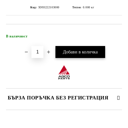
Код:
X993222103000
Тегло:
0.000
кг
Добави в желани
В наличност
БЪРЗА ПОРЪЧКА БЕЗ РЕГИСТРАЦИЯ
САМО ПОПЪЛНЕТЕ 4 ПОЛЕТА