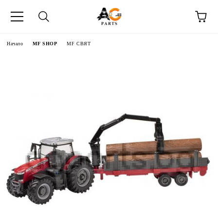
Начало
MF SHOP
MF СВЯТ