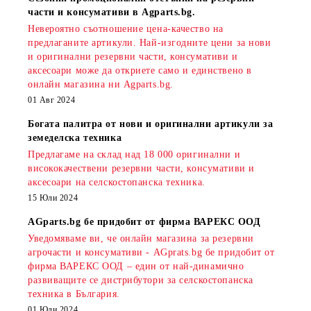
части и консумативи в Agparts.bg.
Невероятно съотношение цена-качество на
предлаганите артикули. Най-изгодните цени за нови
и оригинални резервни части, консумативи и
аксесоари може да откриете само и единствено в
онлайн магазина ни Agparts.bg.
01 Авг 2024
Богата палитра от нови и оригинални артикули за
земеделска техника
Предлагаме на склад над 18 000 оригинални и
висококачествени резервни части, консумативи и
аксесоари на селскостопанска техника.
15 Юли 2024
AGparts.bg бе придобит от фирма ВАРЕКС ООД
Уведомяваме ви, че онлайн магазина за резервни
агрочасти и консумативи - AGprats.bg бе придобит от
фирма ВАРЕКС ООД – един от най-динамично
развиващите се дистрибутори за селскостопанска
техника в България.
01 Юли 2024