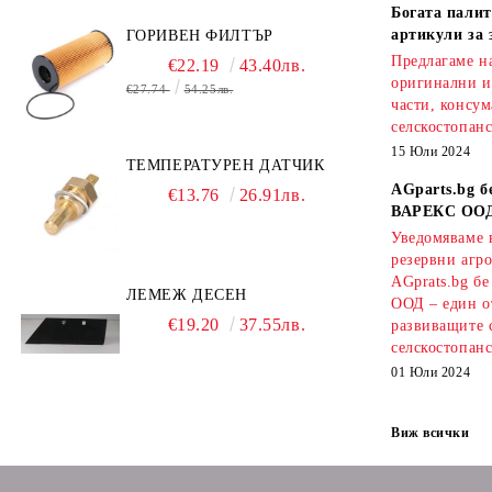
Богата палит
артикули за 
ГОРИВЕН ФИЛТЪР
Предлагаме на
€22.19
43.40лв.
оригинални и
€27.74
54.25лв.
части, консум
селскостопанс
15 Юли 2024
ТЕМПЕРАТУРЕН ДАТЧИК
AGparts.bg б
€13.76
26.91лв.
ВАРЕКС ОО
Уведомяваме в
резервни агро
AGprats.bg б
ЛЕМЕЖ ДЕСЕН
ООД – един о
€19.20
37.55лв.
развиващите 
селскостопанс
01 Юли 2024
Виж всички