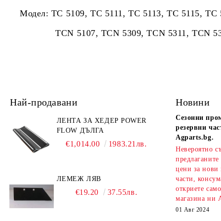
Модел:
TC 5109, TC 5111, TC 5113, TC 5115, TC 
TCN 5107, TCN 5309, TCN 5311, TCN 531
Най-продавани
Новини
Сезонни про
ЛЕНТА ЗА ХЕДЕР POWER
резервни час
FLOW ДЪЛГА
Agparts.bg.
€1,014.00
1983.21лв.
Невероятно с
предлаганите
цени за нови
ЛЕМЕЖ ЛЯВ
части, консум
откриете сам
€19.20
37.55лв.
магазина ни A
01 Авг 2024