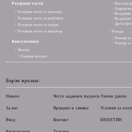
Резервни части
Маслени ф
Хидравлич
Резервни части за трактори
Въздушни 
Резервни части за комбайни
Въздушни 
Други фил
Резервни части за хедери
Резервни части за инвентар
Ремъци
Ремъци за
Консумативи
Ремъци за
Филтри
Горивни филтри
Бързи връзки:
Начало
Често задавани въпроси
Лични данни
За нас
Връщане и замяна
Условия за полз
Вход
Контакт
БЮЛЕТИН
Регистрация
Търсене