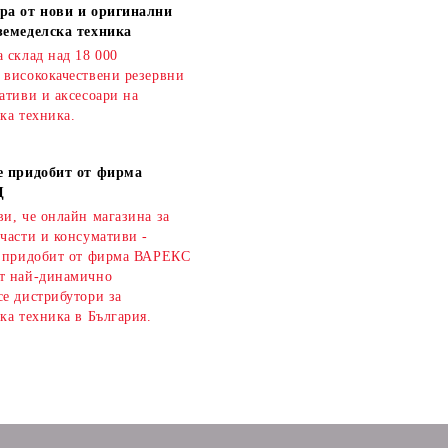
ра от нови и оригинални
земеделска техника
 склад над 18 000
 висококачествени резервни
ативи и аксесоари на
ка техника.
е придобит от фирма
Д
и, че онлайн магазина за
части и консумативи -
е придобит от фирма ВАРЕКС
т най-динамично
се дистрибутори за
ка техника в България.