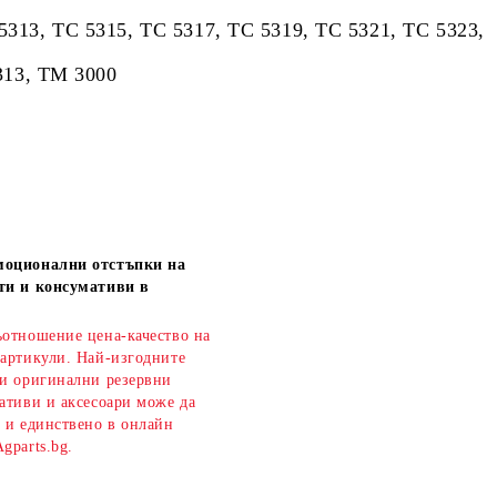
5313, TC 5315, TC 5317, TC 5319, TC 5321, TC 5323,
3, TM 3000
моционални отстъпки на
ти и консумативи в
ъотношение цена-качество на
 артикули. Най-изгодните
 и оригинални резервни
ативи и аксесоари може да
о и единствено в онлайн
gparts.bg.