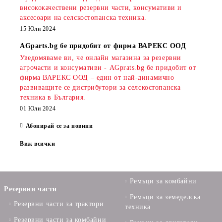
висококачествени резервни части, консумативи и
аксесоари на селскостопанска техника.
15 Юли 2024
AGparts.bg бе придобит от фирма ВАРЕКС ООД
Уведомяваме ви, че онлайн магазина за резервни
агрочасти и консумативи - AGprats.bg бе придобит от
фирма ВАРЕКС ООД – един от най-динамично
развиващите се дистрибутори за селскостопанска
техника в България.
01 Юли 2024
Абонирай се за новини
Виж всички
Ремъци за комбайни
Резервни части
Ремъци за земеделска
Резервни части за трактори
техника
Резервни части за комбайни