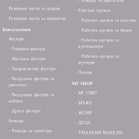
Ремъци за двигатели
Резервни части за хедери
Работни органи
Резервни части за инвентар
Работни органи за плугове
Консумативи
Работни органи за брани
Филтри
Работни органи за
култиватори
Горивни филтри
Работни органи за
Маслени филтри
мулчери
Хидравлични филтри
Лагери
Въздушни филтри за
MF SHOP
двигател
MF СВЯТ
Въздушни филтри за
кабина
МЪЖЕ
Други филтри
ЖЕНИ
Ремъци
ДЕЦА
Ремъци за трактори
УМАЛЕНИ МОДЕЛИ