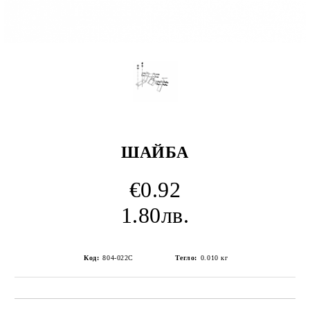
ШАЙБА
€0.92
1.80лв.
Код:
804-022C
Тегло:
0.010
кг