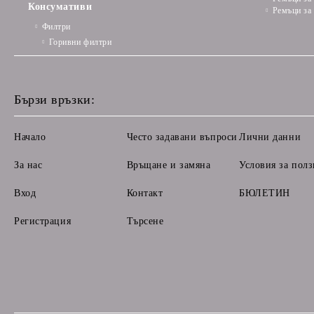
Консумативи
Ремъци за
Филтри
Горивни филтри
Бързи връзки:
Начало
Често задавани въпроси
Лични данни
За нас
Връщане и замяна
Условия за полз
Вход
Контакт
БЮЛЕТИН
Регистрация
Търсене