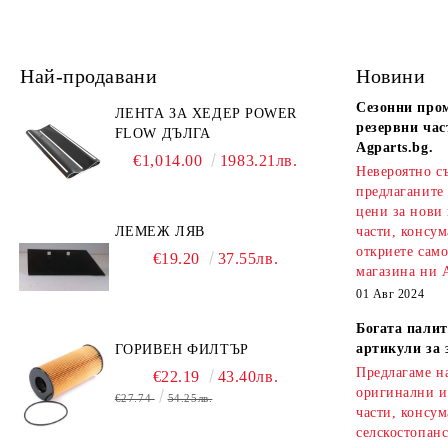
Най-продавани
Новини
Сезонни про
ЛЕНТА ЗА ХЕДЕР POWER
резервни час
FLOW ДЪЛГА
Agparts.bg.
€1,014.00
1983.21лв.
Невероятно с
предлаганите
цени за нови
ЛЕМЕЖ ЛЯВ
части, консум
откриете сам
€19.20
37.55лв.
магазина ни A
01 Авг 2024
Богата палит
артикули за 
ГОРИВЕН ФИЛТЪР
Предлагаме на
€22.19
43.40лв.
оригинални и
€27.74
54.25лв.
части, консум
селскостопанс