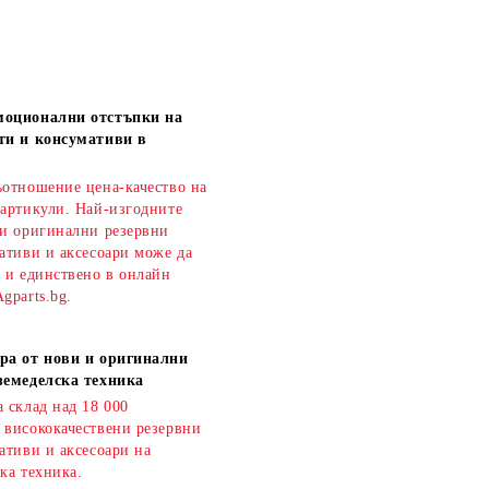
моционални отстъпки на
ти и консумативи в
ъотношение цена-качество на
 артикули. Най-изгодните
 и оригинални резервни
ативи и аксесоари може да
о и единствено в онлайн
gparts.bg.
ра от нови и оригинални
земеделска техника
 склад над 18 000
 висококачествени резервни
ативи и аксесоари на
ка техника.