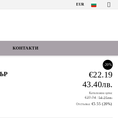
EUR
КОНТАКТИ
-20%
€22.19
ЪР
43.40лв.
Каталожна цена:
€27.74
54.25лв.
€5.55 (20%)
Отстъпка: