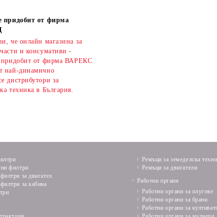
е придобит от фирма
Д
и, че онлайн магазина за
части и консумативи -
е придобит от фирма ВАРЕКС
т най-динамично
се дистрибутори за
ка техника в България.
илтри
Ремъци за земеделска техн
ни филтри
Ремъци за двигатели
филтри за двигател
Работни органи
филтри за кабина
Работни органи за плугове
три
Работни органи за брани
Работни органи за култиват
 трактори
Работни органи за мулчери