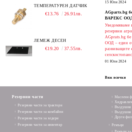
15 Юли 2024
ТЕМПЕРАТУРЕН ДАТЧИК
AGparts.bg б
€13.76
26.91лв.
ВАРЕКС ОО
Уведомяваме в
резервни агро
AGprats.bg б
ЛЕМЕЖ ДЕСЕН
ООД – един о
€19.20
37.55лв.
развиващите 
селскостопанс
01 Юли 2024
Виж всички
Резервни части
Маслени ф
Хидравлич
Резервни части за трактори
Въздушни 
Резервни части за комбайни
Въздушни 
Други фил
Резервни части за хедери
Резервни части за инвентар
Ремъци
Ремъци за