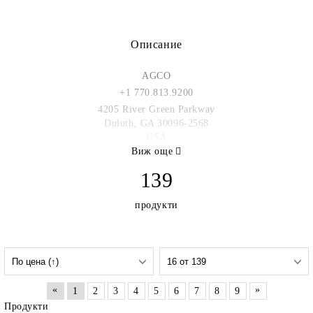
Описание
AGCO
+1 770.813.9200
4205 River Green Parkway
Duluth, GA 30096-2568
USA
Виж още
139
продукти
«
»
1
2
3
4
5
6
7
8
9
Продукти