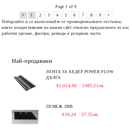
Page 1 of 9
«
»
1
2
3
4
5
6
7
8
9
Побързайте и се възползвайте от промоционалните отстъпки,
които осъществяваме на нашия сайт относно предлаганите от нас
работни органи, филтри, ремъци и резервни части.
Най-продавани
ЛЕНТА ЗА ХЕДЕР POWER FLOW
ДЪЛГА
€1,014.00
1983.21лв.
ЛЕМЕЖ ЛЯВ
€19.20
37.55лв.