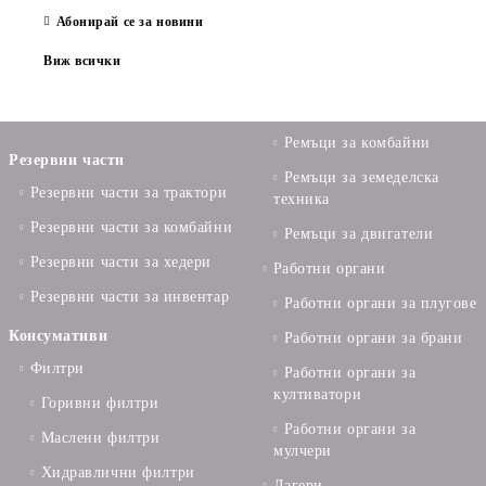
Абонирай се за новини
Виж всички
Ремъци за комбайни
Резервни части
Ремъци за земеделска
Резервни части за трактори
техника
Резервни части за комбайни
Ремъци за двигатели
Резервни части за хедери
Работни органи
Резервни части за инвентар
Работни органи за плугове
Консумативи
Работни органи за брани
Филтри
Работни органи за
култиватори
Горивни филтри
Работни органи за
Маслени филтри
мулчери
Хидравлични филтри
Лагери