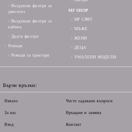
Въздушни филтри за
MF SHOP
двигател
MF СВЯТ
Въздушни филтри за
кабина
МЪЖЕ
Други филтри
ЖЕНИ
Ремъци
ДЕЦА
Ремъци за трактори
УМАЛЕНИ МОДЕЛИ
Бързи връзки:
Начало
Често задавани въпроси
За нас
Връщане и замяна
Вход
Контакт