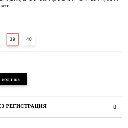
наят.
39
40
Добави в желани
ЕЗ РЕГИСТРАЦИЯ