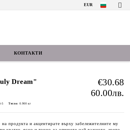
EUR
КОНТАКТИ
€30.68
uly Dream"
60.00лв.
-5
Тегло:
0.900
кг
 на продукта и акцентирате върху забележителните му
ви кратко, ясно и точно да опишете най-важното, което