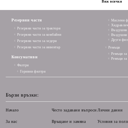
Виж всички
Резервни части
Маслени ф
Хидравлич
Резервни части за трактори
Въздушни 
Резервни части за комбайни
Въздушни 
Други фил
Резервни части за хедери
Резервни части за инвентар
Ремъци
Ремъци за
Консумативи
Ремъци за
Филтри
Горивни филтри
Бързи връзки:
Начало
Често задавани въпроси
Лични данни
За нас
Връщане и замяна
Условия за полз