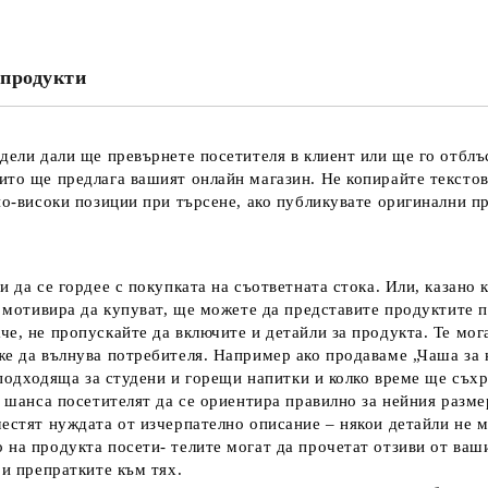
продукти
Ние ще се свържем с вас в рамки
дели дали ще превърнете посетителя в клиент или ще го отблъ
ито ще предлага вашият онлайн магазин. Не копирайте тексто
по-високи позиции при търсене, ако публикувате оригинални п
и да се гордее с покупката на съответната стока. Или, казано 
и мотивира да купуват, ще можете да представите продуктите п
че, не пропускайте да включите и детайли за продукта. Те мог
же да вълнува потребителя.
Например ако продаваме „Чаша за 
е подходяща за студени и горещи напитки и колко време ще съх
а шанса посетителят да се ориентира правилно за нейния разме
естят нуждата от изчерпателно описание – някои детайли не м
 на продукта посети- телите могат да прочетат отзиви от ваш
 и препратките към тях.