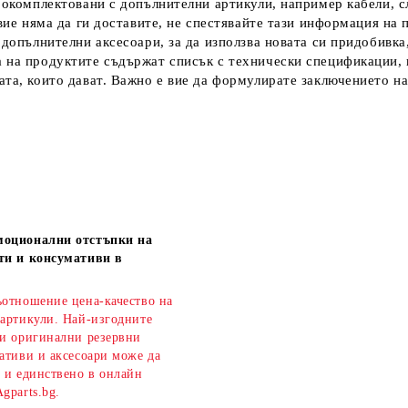
 окомплектовани с допълнителни артикули, например кабели, сл
вие няма да ги доставите, не спестявайте тази информация на 
допълнителни аксесоари, за да използва новата си придобивка,
 на продуктите съдържат списък с технически спецификации, 
та, които дават.
Важно е вие да формулирате заключението на
моционални отстъпки на
ти и консумативи в
ъотношение цена-качество на
 артикули. Най-изгодните
 и оригинални резервни
ативи и аксесоари може да
о и единствено в онлайн
gparts.bg.