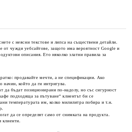
те на работния ден.
снете с неясни текстове и липса на съществени детайли.
ве от чужди уебсайтове, защото има вероятност Google и
родуктови описания. Ето няколко златни правила за
кратко: продавайте мечти, а не спецификации. Ако
о начин, който да ги интригува.
ат да бъдат позиционирани по-надолу, но със сигурност
кафе подходяща за пътуване“ клиентът би се
рани температурата им, колко милилитра побира и т.н.
р.
огат да се определят само от снимката на продукта.
и клиенти.