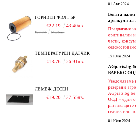
01 Авг 2024
Богата палит
ГОРИВЕН ФИЛТЪР
артикули за 
€22.19
43.40лв.
Предлагаме на
€27.74
54.25лв.
оригинални и
части, консум
селскостопанс
ТЕМПЕРАТУРЕН ДАТЧИК
15 Юли 2024
€13.76
26.91лв.
AGparts.bg б
ВАРЕКС ОО
Уведомяваме в
резервни агро
ЛЕМЕЖ ДЕСЕН
AGprats.bg б
€19.20
37.55лв.
ООД – един о
развиващите 
селскостопанс
01 Юли 2024