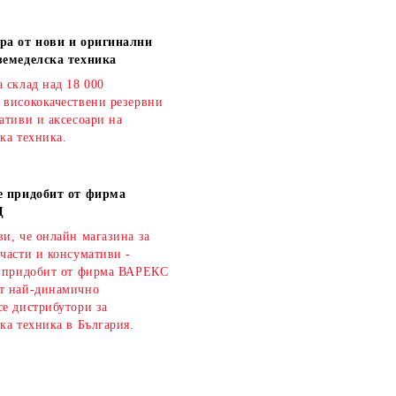
ра от нови и оригинални
земеделска техника
 склад над 18 000
 висококачествени резервни
ативи и аксесоари на
ка техника.
е придобит от фирма
Д
и, че онлайн магазина за
части и консумативи -
е придобит от фирма ВАРЕКС
т най-динамично
се дистрибутори за
ка техника в България.