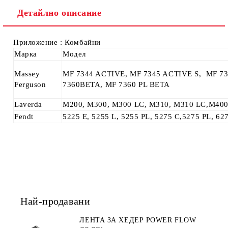
Ние ще се свържем с вас в рамките на работния ден.
Детайлно описание
Приложение : Комбайни
Марка
Модел
Massey
MF 7344 ACTIVE, MF 7345 ACTIVE S, MF 73
Ferguson
7360BETA, MF 7360 PL BETA
Laverda
M200, M300, M300 LC, M310, M310 LC,M400
Fendt
5225 E, 5255 L, 5255 PL, 5275 C,5275 PL, 62
Най-продавани
ЛЕНТА ЗА ХЕДЕР POWER FLOW