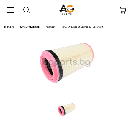
Начало
Консумативи
Филтри
Въздушни филтри за двигател