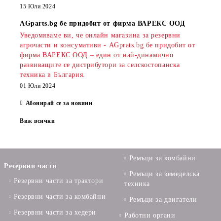
15 Юли 2024
AGparts.bg бе придобит от фирма ВАРЕКС ООД
Уведомяваме ви, че онлайн магазина за резервни
агрочасти и консумативи - AGprats.bg бе придобит от
фирма ВАРЕКС ООД – един от най-динамично
развиващите се дистрибутори за селскостопанска
техника в България.
01 Юли 2024
Абонирай се за новини
Виж всички
Ремъци за комбайни
Резервни части
Ремъци за земеделска
Резервни части за трактори
техника
Резервни части за комбайни
Ремъци за двигатели
Резервни части за хедери
Работни органи