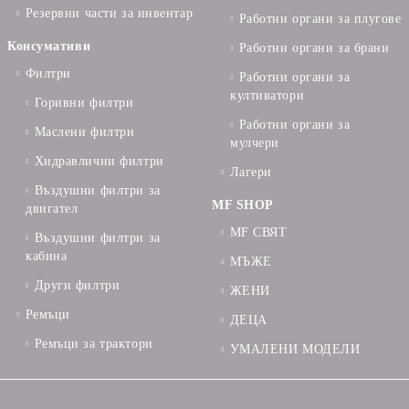
Резервни части за инвентар
Работни органи за плугове
Консумативи
Работни органи за брани
Филтри
Работни органи за
култиватори
Горивни филтри
Работни органи за
Маслени филтри
мулчери
Хидравлични филтри
Лагери
Въздушни филтри за
MF SHOP
двигател
MF СВЯТ
Въздушни филтри за
кабина
МЪЖЕ
Други филтри
ЖЕНИ
Ремъци
ДЕЦА
Ремъци за трактори
УМАЛЕНИ МОДЕЛИ