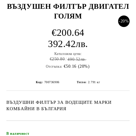
ВЪЗДУШЕН ФИЛТЪР ДВИГАТЕЛ
ГОЛЯM
-20%
€200.64
392.42лв.
Каталожна цена:
€250.80
490.52лв.
€50.16 (20%)
Отстъпка:
Код:
700736906
Тегло:
2.791
кг
ВЪЗДУШНИ ФИЛТЪР ЗА ВОДЕЩИТЕ МАРКИ
КОМБАЙНИ В БЪЛГАРИЯ
Добави в желани
В наличност