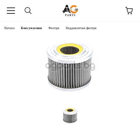
Начало
Консумативи
Филтри
Хидравлични филтри