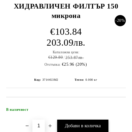
ХИДРАВЛИЧЕН ФИЛТЪР 150
микрона
-20%
€103.84
203.09лв.
Каталожна цена:
€129.80
253.87лв.
€25.96 (20%)
Отстъпка:
Код:
3714453M2
Тегло:
0.000
кг
Добави в желани
В наличност