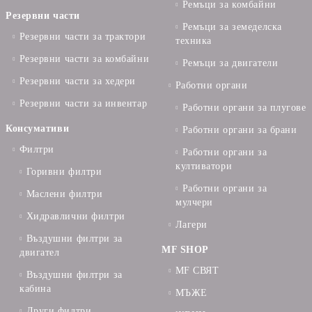
Ремъци за комбайни
Резервни части
Ремъци за земеделска
Резервни части за трактори
техника
Резервни части за комбайни
Ремъци за двигатели
Резервни части за хедери
Работни органи
Резервни части за инвентар
Работни органи за плугове
Консумативи
Работни органи за брани
Филтри
Работни органи за
култиватори
Горивни филтри
Работни органи за
Маслени филтри
мулчери
Хидравлични филтри
Лагери
Въздушни филтри за
MF SHOP
двигател
MF СВЯТ
Въздушни филтри за
кабина
МЪЖЕ
Други филтри