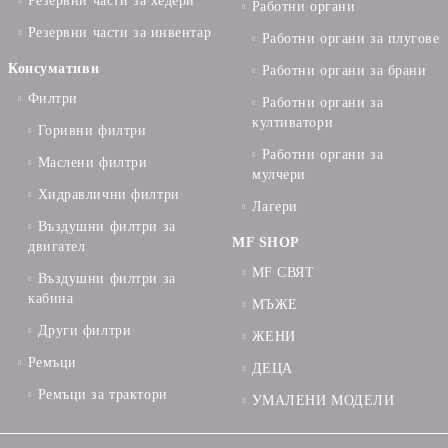
Резервни части за хедери
Работни органи
Резервни части за инвентар
Работни органи за плугове
Консумативи
Работни органи за брани
Филтри
Работни органи за
култиватори
Горивни филтри
Работни органи за
Маслени филтри
мулчери
Хидравлични филтри
Лагери
Въздушни филтри за
MF SHOP
двигател
MF СВЯТ
Въздушни филтри за
кабина
МЪЖЕ
Други филтри
ЖЕНИ
Ремъци
ДЕЦА
Ремъци за трактори
УМАЛЕНИ МОДЕЛИ