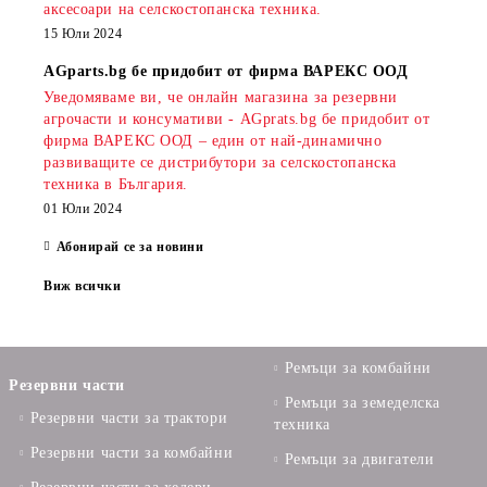
аксесоари на селскостопанска техника.
15 Юли 2024
AGparts.bg бе придобит от фирма ВАРЕКС ООД
Уведомяваме ви, че онлайн магазина за резервни
агрочасти и консумативи - AGprats.bg бе придобит от
фирма ВАРЕКС ООД – един от най-динамично
развиващите се дистрибутори за селскостопанска
техника в България.
01 Юли 2024
Абонирай се за новини
Виж всички
Ремъци за комбайни
Резервни части
Ремъци за земеделска
Резервни части за трактори
техника
Резервни части за комбайни
Ремъци за двигатели