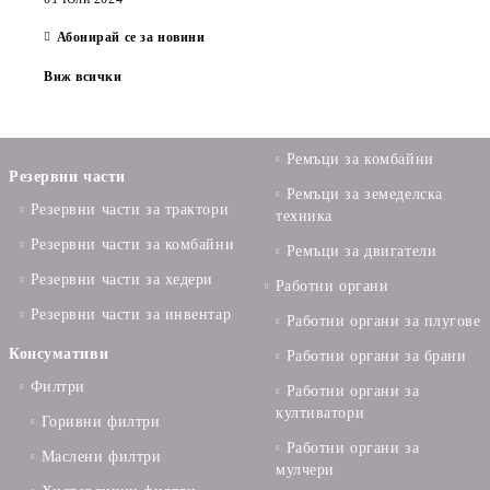
Абонирай се за новини
Виж всички
Ремъци за комбайни
Резервни части
Ремъци за земеделска
Резервни части за трактори
техника
Резервни части за комбайни
Ремъци за двигатели
Резервни части за хедери
Работни органи
Резервни части за инвентар
Работни органи за плугове
Консумативи
Работни органи за брани
Филтри
Работни органи за
култиватори
Горивни филтри
Работни органи за
Маслени филтри
мулчери