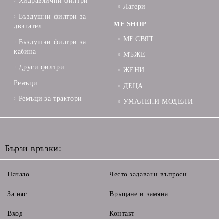
Хидравлични филтри
Лагери
Въздушни филтри за
MF SHOP
двигател
MF СВЯТ
Въздушни филтри за
кабина
МЪЖЕ
Други филтри
ЖЕНИ
Ремъци
ДЕЦА
Ремъци за трактори
УМАЛЕНИ МОДЕЛИ
Бързи връзки:
Начало
Често задавани въпроси
За нас
Връщане и замяна
Вход
Контакт