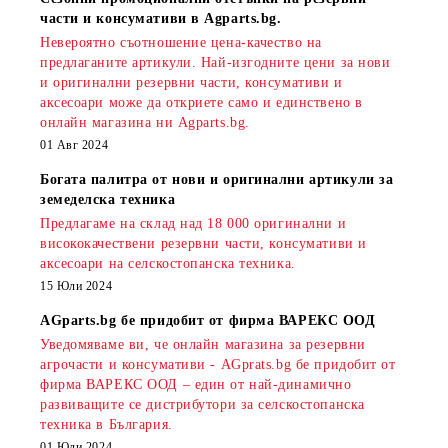
части и консумативи в Agparts.bg.
Невероятно съотношение цена-качество на
предлаганите артикули. Най-изгодните цени за нови
и оригинални резервни части, консумативи и
аксесоари може да откриете само и единствено в
онлайн магазина ни Agparts.bg.
01 Авг 2024
Богата палитра от нови и оригинални артикули за
земеделска техника
Предлагаме на склад над 18 000 оригинални и
висококачествени резервни части, консумативи и
аксесоари на селскостопанска техника.
15 Юли 2024
AGparts.bg бе придобит от фирма ВАРЕКС ООД
Уведомяваме ви, че онлайн магазина за резервни
агрочасти и консумативи - AGprats.bg бе придобит от
фирма ВАРЕКС ООД – един от най-динамично
развиващите се дистрибутори за селскостопанска
техника в България.
01 Юли 2024