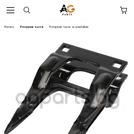
Начало
Резервни части
Резервни части за комбайни