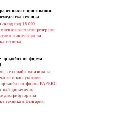
ра от нови и оригинални
земеделска техника
 склад над 18 000
 висококачествени резервни
ативи и аксесоари на
ка техника.
е придобит от фирма
Д
и, че онлайн магазина за
части и консумативи -
е придобит от фирма ВАРЕКС
т най-динамично
се дистрибутори за
ка техника в България.