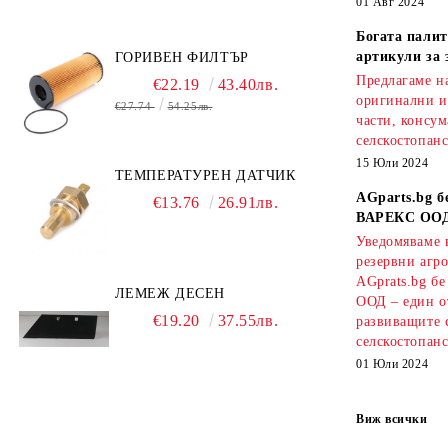
01 Авг 2024
Богата палит
артикули за 
ГОРИВЕН ФИЛТЪР
Предлагаме на
€22.19
43.40лв.
оригинални и
€27.74
54.25лв.
части, консум
селскостопанс
15 Юли 2024
ТЕМПЕРАТУРЕН ДАТЧИК
AGparts.bg б
€13.76
26.91лв.
ВАРЕКС ОО
Уведомяваме в
резервни агро
AGprats.bg б
ЛЕМЕЖ ДЕСЕН
ООД – един о
€19.20
37.55лв.
развиващите 
селскостопанс
01 Юли 2024
Виж всички