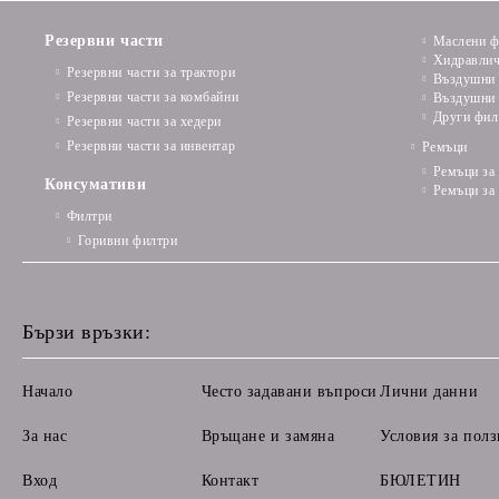
Резервни части
Маслени ф
Хидравлич
Резервни части за трактори
Въздушни 
Резервни части за комбайни
Въздушни 
Други фил
Резервни части за хедери
Резервни части за инвентар
Ремъци
Ремъци за
Консумативи
Ремъци за
Филтри
Горивни филтри
Бързи връзки:
Начало
Често задавани въпроси
Лични данни
За нас
Връщане и замяна
Условия за полз
Вход
Контакт
БЮЛЕТИН