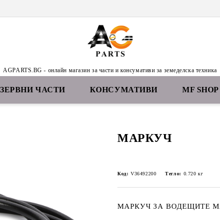
AGPARTS.BG - онлайн магазин за части и консумативи за земеделска техника
ЕЗЕРВНИ ЧАСТИ
КОНСУМАТИВИ
MF SHOP
MАРКУЧ
Код:
V36492200
Тегло:
0.720
кг
МАРКУЧ ЗА ВОДЕЩИТЕ М