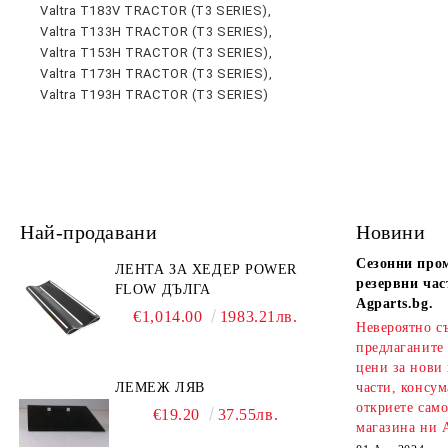
Valtra T183V TRACTOR (T3 SERIES),
Valtra T133H TRACTOR (T3 SERIES),
Valtra T153H TRACTOR (T3 SERIES),
Valtra T173H TRACTOR (T3 SERIES),
Valtra T193H TRACTOR (T3 SERIES)
Най-продавани
Новини
Сезонни про
ЛЕНТА ЗА ХЕДЕР POWER
резервни час
FLOW ДЪЛГА
Agparts.bg.
€1,014.00
1983.21лв.
Невероятно с
предлаганите
цени за нови
ЛЕМЕЖ ЛЯВ
части, консум
откриете сам
€19.20
37.55лв.
магазина ни A