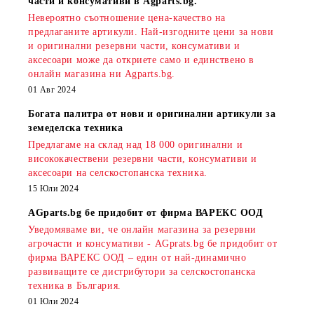
части и консумативи в Agparts.bg.
Невероятно съотношение цена-качество на
предлаганите артикули. Най-изгодните цени за нови
и оригинални резервни части, консумативи и
аксесоари може да откриете само и единствено в
онлайн магазина ни Agparts.bg.
01 Авг 2024
Богата палитра от нови и оригинални артикули за
земеделска техника
Предлагаме на склад над 18 000 оригинални и
висококачествени резервни части, консумативи и
аксесоари на селскостопанска техника.
15 Юли 2024
AGparts.bg бе придобит от фирма ВАРЕКС ООД
Уведомяваме ви, че онлайн магазина за резервни
агрочасти и консумативи - AGprats.bg бе придобит от
фирма ВАРЕКС ООД – един от най-динамично
развиващите се дистрибутори за селскостопанска
техника в България.
01 Юли 2024