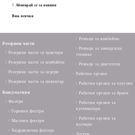
Абонирай се за новини
Виж всички
Ремъци за комбайни
Резервни части
Ремъци за земеделска
Резервни части за трактори
техника
Резервни части за комбайни
Ремъци за двигатели
Резервни части за хедери
Работни органи
Резервни части за инвентар
Работни органи за плугове
Консумативи
Работни органи за брани
Филтри
Работни органи за
култиватори
Горивни филтри
Работни органи за
Маслени филтри
мулчери
Хидравлични филтри
Лагери