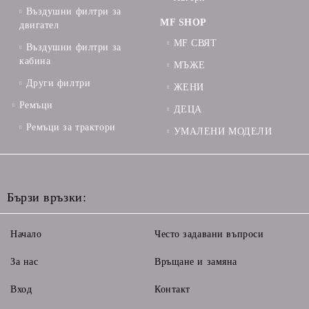
Въздушни филтри за
MF SHOP
двигател
MF СВЯТ
Въздушни филтри за
кабина
МЪЖЕ
Други филтри
ЖЕНИ
Ремъци
ДЕЦА
Ремъци за трактори
УМАЛЕНИ МОДЕЛИ
Бързи връзки:
Начало
Често задавани въпроси
За нас
Връщане и замяна
Вход
Контакт