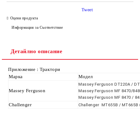
Tweet
Оцени продукта
Информация за Съответствие
Ние ще се свържем с вас в рамките на работния ден.
Детайлно описание
Приложение : Трактори
Марка
Модел
Massey Ferguson DT220A / D
Massey Ferguson
Massey Ferguson MF 8470/848
Massey Ferguson MF 8470 / 8
Challenger
Challenger MT655B / MT665B 