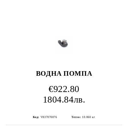
ВОДНА ПОMПА
€922.80
1804.84лв.
Код:
V837070076
Тегло:
10.060
кг