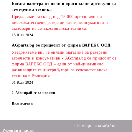
Богата палитра от нови и оригинални артикули за
земеделска техника
Предлагаме на склад над 18 000 оригинални и
висококачествени резервни части, консумативи и
аксесоари на селскостопанска техника.
15 Юли 2024
AGparts.bg бе придобит от фирма ВАРЕКС ООД
Уведомяваме ви, че онлайн магазина за резервни
агрочасти и консумативи - AGprats.bg бе придобит от
фирма ВАРЕКС ООД – един от най-динамично
развиващите се дистрибутори за селскостопанска
техника в България.
01 Юли 2024
Абонирай се за новини
Виж всички
Ремъци за комбайни
Резервни части