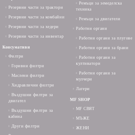
Ремъци за земеделска
Резервни части за трактори
техника
Резервни части за комбайни
Ремъци за двигатели
Резервни части за хедери
Работни органи
Резервни части за инвентар
Работни органи за плугове
Консумативи
Работни органи за брани
Филтри
Работни органи за
култиватори
Горивни филтри
Работни органи за
Маслени филтри
мулчери
Хидравлични филтри
Лагери
Въздушни филтри за
MF SHOP
двигател
MF СВЯТ
Въздушни филтри за
кабина
МЪЖЕ
Други филтри
ЖЕНИ