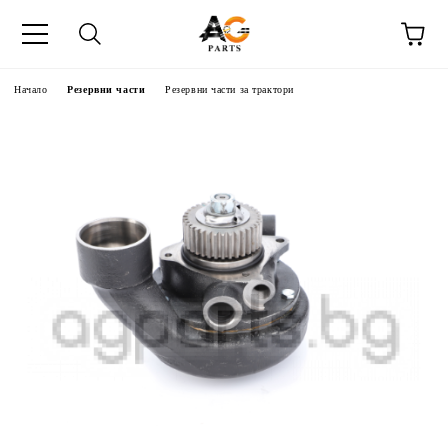
Начало
Резервни части
Резервни части за трактори