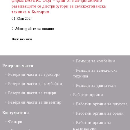
фирма ВАРЕКС ООД – един от най-динамично
развиващите се дистрибутори за селскостопанска
техника в България.
01 Юли 2024
Абонирай се за новини
Виж всички
Ремъци за комбайни
Резервни части
Ремъци за земеделска
Резервни части за трактори
техника
Резервни части за комбайни
Ремъци за двигатели
Резервни части за хедери
Работни органи
Резервни части за инвентар
Работни органи за плугове
Консумативи
Работни органи за брани
Филтри
Работни органи за
култиватори