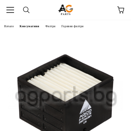
Начало
Консумативи
Филтри
Горивни филтри