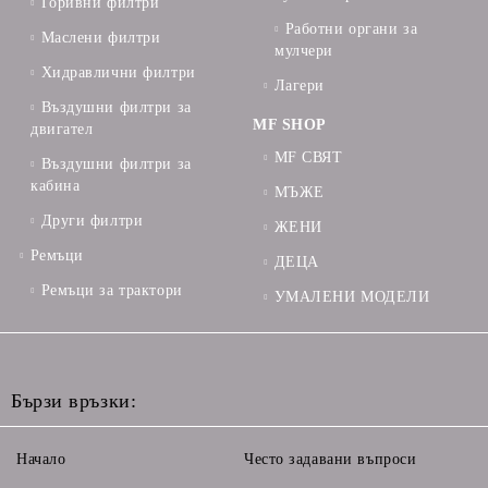
Горивни филтри
Работни органи за
Маслени филтри
мулчери
Хидравлични филтри
Лагери
Въздушни филтри за
MF SHOP
двигател
MF СВЯТ
Въздушни филтри за
кабина
МЪЖЕ
Други филтри
ЖЕНИ
Ремъци
ДЕЦА
Ремъци за трактори
УМАЛЕНИ МОДЕЛИ
Бързи връзки:
Начало
Често задавани въпроси