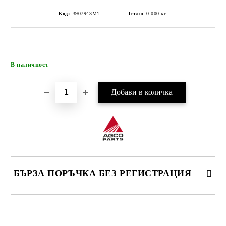
Код:
3907943M1
Тегло:
0.000
кг
Добави в желани
В наличност
БЪРЗА ПОРЪЧКА БЕЗ РЕГИСТРАЦИЯ
САМО ПОПЪЛНЕТЕ 4 ПОЛЕТА