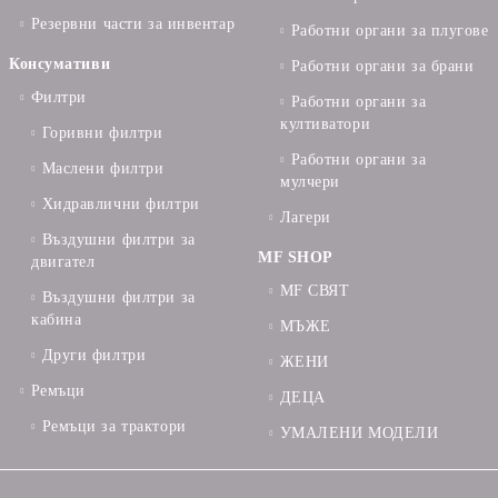
Резервни части за инвентар
Работни органи за плугове
Консумативи
Работни органи за брани
Филтри
Работни органи за
култиватори
Горивни филтри
Работни органи за
Маслени филтри
мулчери
Хидравлични филтри
Лагери
Въздушни филтри за
MF SHOP
двигател
MF СВЯТ
Въздушни филтри за
кабина
МЪЖЕ
Други филтри
ЖЕНИ
Ремъци
ДЕЦА
Ремъци за трактори
УМАЛЕНИ МОДЕЛИ