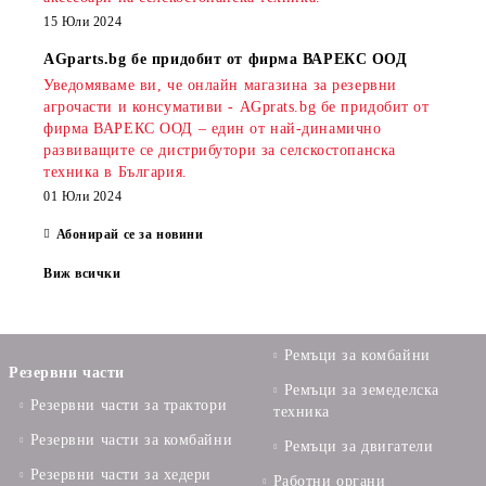
15 Юли 2024
AGparts.bg бе придобит от фирма ВАРЕКС ООД
Уведомяваме ви, че онлайн магазина за резервни
агрочасти и консумативи - AGprats.bg бе придобит от
фирма ВАРЕКС ООД – един от най-динамично
развиващите се дистрибутори за селскостопанска
техника в България.
01 Юли 2024
Абонирай се за новини
Виж всички
Ремъци за комбайни
Резервни части
Ремъци за земеделска
Резервни части за трактори
техника
Резервни части за комбайни
Ремъци за двигатели
Резервни части за хедери
Работни органи