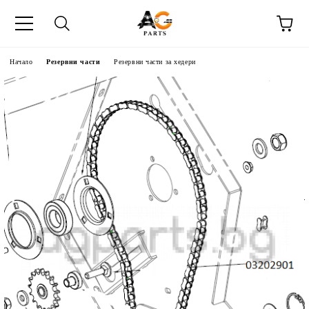
Начало
Резервни части
Резервни части за хедери