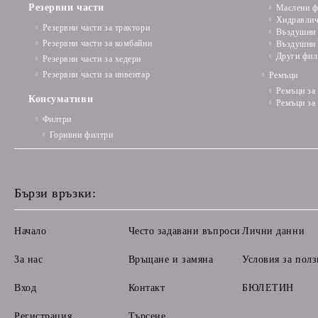
Резервни части
Маслени ф
Хидравлич
Резервни части за трактори
Въздушни 
Резервни части за комбайни
Въздушни 
Други фил
Резервни части за хедери
Резервни части за инвентар
Ремъци
Ремъци за
Консумативи
Ремъци за
Филтри
Горивни филтри
Бързи връзки:
Начало
Често задавани въпроси
Лични данни
За нас
Връщане и замяна
Условия за полз
Вход
Контакт
БЮЛЕТИН
Регистрация
Търсене