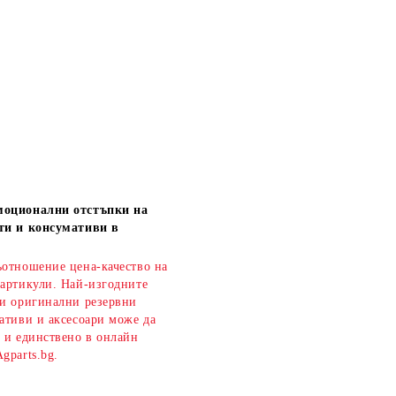
моционални отстъпки на
ти и консумативи в
ъотношение цена-качество на
 артикули. Най-изгодните
 и оригинални резервни
ативи и аксесоари може да
о и единствено в онлайн
gparts.bg.