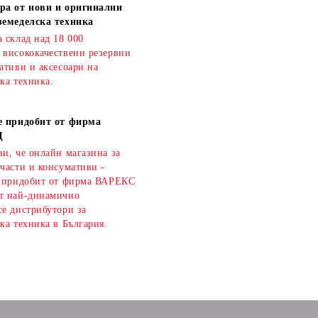
ра от нови и оригинални
земеделска техника
 склад над 18 000
 висококачествени резервни
ативи и аксесоари на
ка техника.
е придобит от фирма
Д
и, че онлайн магазина за
части и консумативи -
е придобит от фирма ВАРЕКС
т най-динамично
се дистрибутори за
ка техника в България.