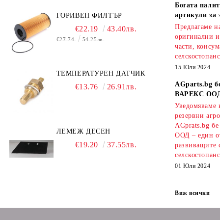
Богата палит
артикули за 
ГОРИВЕН ФИЛТЪР
Предлагаме на
€22.19
43.40лв.
оригинални и
€27.74
54.25лв.
части, консум
селскостопанс
15 Юли 2024
ТЕМПЕРАТУРЕН ДАТЧИК
AGparts.bg б
€13.76
26.91лв.
ВАРЕКС ОО
Уведомяваме в
резервни агро
AGprats.bg б
ЛЕМЕЖ ДЕСЕН
ООД – един о
€19.20
37.55лв.
развиващите 
селскостопанс
01 Юли 2024
Виж всички