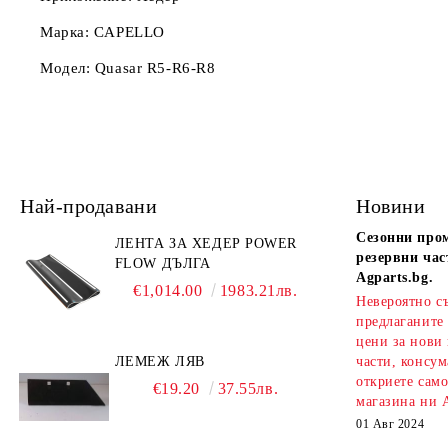
Марка: CAPELLO
Модел: Quasar R5-R6-R8
Най-продавани
Новини
Сезонни про
ЛЕНТА ЗА ХЕДЕР POWER
резервни час
FLOW ДЪЛГА
Agparts.bg.
€1,014.00
1983.21лв.
Невероятно с
предлаганите
цени за нови
ЛЕМЕЖ ЛЯВ
части, консум
откриете сам
€19.20
37.55лв.
магазина ни A
01 Авг 2024