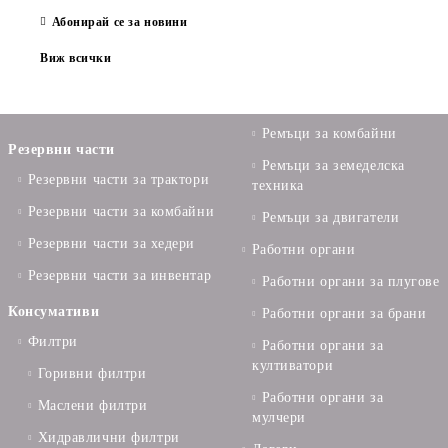
Абонирай се за новини
Виж всички
Ремъци за комбайни
Резервни части
Ремъци за земеделска
Резервни части за трактори
техника
Резервни части за комбайни
Ремъци за двигатели
Резервни части за хедери
Работни органи
Резервни части за инвентар
Работни органи за плугове
Консумативи
Работни органи за брани
Филтри
Работни органи за
култиватори
Горивни филтри
Работни органи за
Маслени филтри
мулчери
Хидравлични филтри