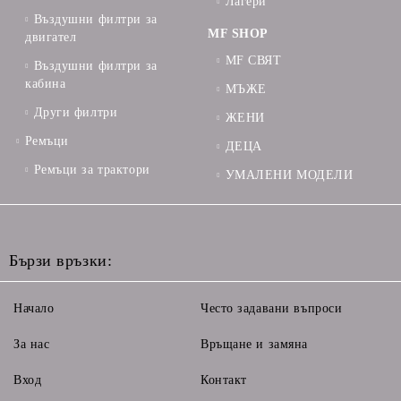
Лагери
Въздушни филтри за
MF SHOP
двигател
MF СВЯТ
Въздушни филтри за
кабина
МЪЖЕ
Други филтри
ЖЕНИ
Ремъци
ДЕЦА
Ремъци за трактори
УМАЛЕНИ МОДЕЛИ
Бързи връзки:
Начало
Често задавани въпроси
За нас
Връщане и замяна
Вход
Контакт