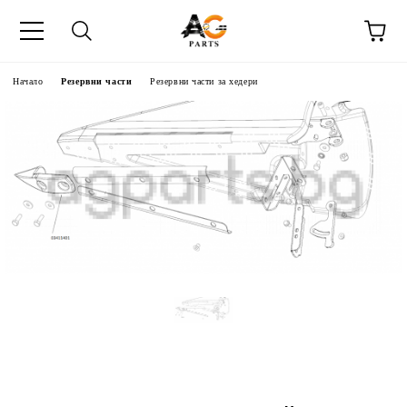
Начало
Резервни части
Резервни части за хедери