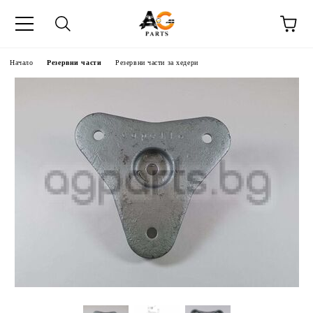
Начало
Резервни части
Резервни части за хедери