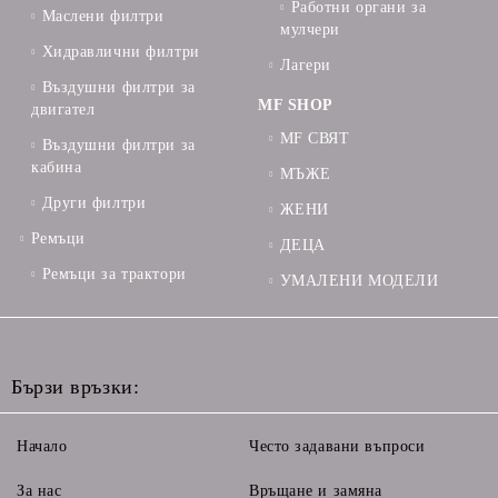
Работни органи за
Маслени филтри
мулчери
Хидравлични филтри
Лагери
Въздушни филтри за
MF SHOP
двигател
MF СВЯТ
Въздушни филтри за
кабина
МЪЖЕ
Други филтри
ЖЕНИ
Ремъци
ДЕЦА
Ремъци за трактори
УМАЛЕНИ МОДЕЛИ
Бързи връзки:
Начало
Често задавани въпроси
За нас
Връщане и замяна