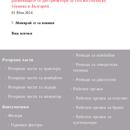
развиващите се дистрибутори за селскостопанска
техника в България.
01 Юли 2024
Абонирай се за новини
Виж всички
Ремъци за комбайни
Резервни части
Ремъци за земеделска
Резервни части за трактори
техника
Резервни части за комбайни
Ремъци за двигатели
Резервни части за хедери
Работни органи
Резервни части за инвентар
Работни органи за плугове
Консумативи
Работни органи за брани
Филтри
Работни органи за
култиватори
Горивни филтри