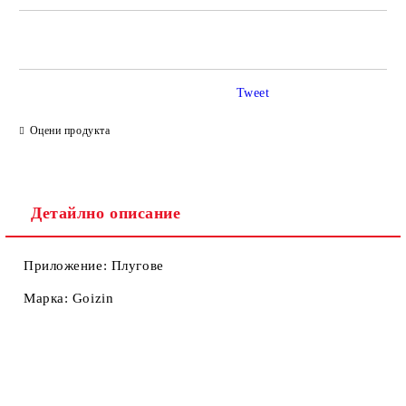
САМО ПОПЪЛНЕТЕ 4 ПОЛЕТА
Tweet
Оцени продукта
Ние ще се свържем с вас в рамките на работния ден.
Детайлно описание
Приложение: Плугове
Марка: Goizin