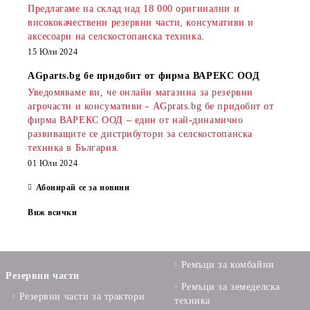
Предлагаме на склад над 18 000 оригинални и
висококачествени резервни части, консумативи и
аксесоари на селскостопанска техника.
15 Юли 2024
AGparts.bg бе придобит от фирма ВАРЕКС ООД
Уведомяваме ви, че онлайн магазина за резервни
агрочасти и консумативи - AGprats.bg бе придобит от
фирма ВАРЕКС ООД – един от най-динамично
развиващите се дистрибутори за селскостопанска
техника в България.
01 Юли 2024
Абонирай се за новини
Виж всички
Ремъци за комбайни
Резервни части
Ремъци за земеделска
Резервни части за трактори
техника