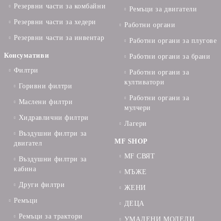
Резервни части за комбайни
Ремъци за двигатели
Резервни части за хедери
Работни органи
Резервни части за инвентар
Работни органи за плугове
Консумативи
Работни органи за брани
Филтри
Работни органи за
култиватори
Горивни филтри
Работни органи за
Маслени филтри
мулчери
Хидравлични филтри
Лагери
Въздушни филтри за
MF SHOP
двигател
MF СВЯТ
Въздушни филтри за
кабина
МЪЖЕ
Други филтри
ЖЕНИ
Ремъци
ДЕЦА
Ремъци за трактори
УМАЛЕНИ МОДЕЛИ